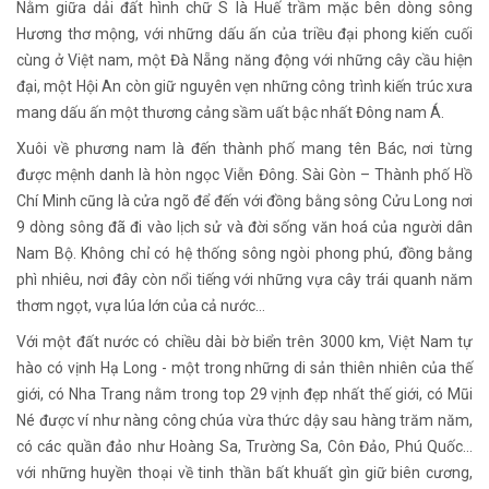
Nằm giữa dải đất hình chữ S là Huế trầm mặc bên dòng sông
Hương thơ mộng, với những dấu ấn của triều đại phong kiến cuối
cùng ở Việt nam, một Đà Nẵng năng động với những cây cầu hiện
đại, một Hội An còn giữ nguyên vẹn những công trình kiến trúc xưa
mang dấu ấn một thương cảng sầm uất bậc nhất Đông nam Á.
Xuôi về phương nam là đến thành phố mang tên Bác, nơi từng
được mệnh danh là hòn ngọc Viễn Đông. Sài Gòn – Thành phố Hồ
Chí Minh cũng là cửa ngõ để đến với đồng bằng sông Cửu Long nơi
9 dòng sông đã đi vào lịch sử và đời sống văn hoá của người dân
Nam Bộ. Không chỉ có hệ thống sông ngòi phong phú, đồng bằng
phì nhiêu, nơi đây còn nổi tiếng với những vựa cây trái quanh năm
thơm ngọt, vựa lúa lớn của cả nước…
Với một đất nước có chiều dài bờ biển trên 3000 km, Việt Nam tự
hào có vịnh Hạ Long - một trong những di sản thiên nhiên của thế
giới, có Nha Trang nằm trong top 29 vịnh đẹp nhất thế giới, có Mũi
Né được ví như nàng công chúa vừa thức dậy sau hàng trăm năm,
có các quần đảo như Hoàng Sa, Trường Sa, Côn Đảo, Phú Quốc…
với những huyền thoại về tinh thần bất khuất gìn giữ biên cương,