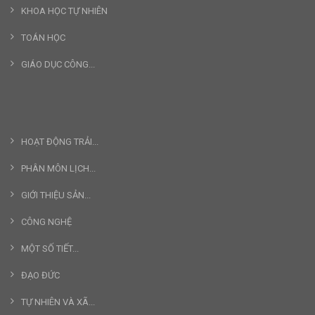
KHOA HỌC TỰ NHIÊN
TOÁN HỌC
GIÁO DỤC CÔNG...
HOẠT ĐỘNG TRẢI...
PHÂN MÔN LỊCH...
GIỚI THIỆU SẢN...
CÔNG NGHỆ
MỘT SỐ TIẾT...
ĐẠO ĐỨC
TỰ NHIÊN VÀ XÃ...