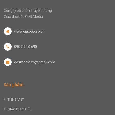
Công ty cổ phần Truyền thông
Giáo dục số - GDS Media
www.giaoducso.vn
0909-623-698
gdsmedia.vn@gmail.com
Sản phẩm
TIẾNG VIỆT
GIÁO DỤC THỂ...