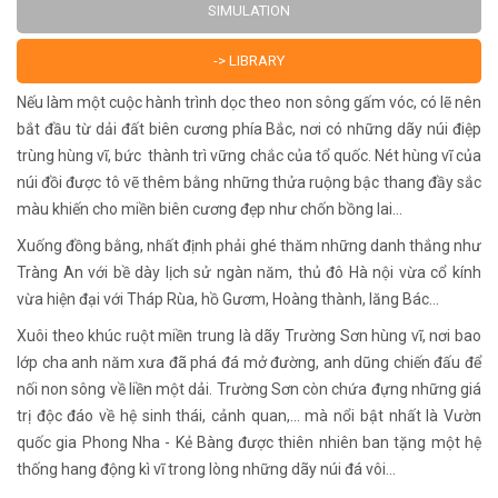
SIMULATION
-> LIBRARY
Nếu làm một cuộc hành trình dọc theo non sông gấm vóc, có lẽ nên
bắt đầu từ dải đất biên cương phía Bắc, nơi có những dãy núi điệp
trùng hùng vĩ, bức thành trì vững chắc của tổ quốc. Nét hùng vĩ của
núi đồi được tô vẽ thêm bằng những thửa ruộng bậc thang đầy sắc
màu khiến cho miền biên cương đẹp như chốn bồng lai…
Xuống đồng bằng, nhất định phải ghé thăm những danh thắng như
Tràng An với bề dày lịch sử ngàn năm, thủ đô Hà nội vừa cổ kính
vừa hiện đại với Tháp Rùa, hồ Gươm, Hoàng thành, lăng Bác…
Xuôi theo khúc ruột miền trung là dãy Trường Sơn hùng vĩ, nơi bao
lớp cha anh năm xưa đã phá đá mở đường, anh dũng chiến đấu để
nối non sông về liền một dải. Trường Sơn còn chứa đựng những giá
trị độc đáo về hệ sinh thái, cảnh quan,… mà nổi bật nhất là Vườn
quốc gia Phong Nha - Kẻ Bàng được thiên nhiên ban tặng một hệ
thống hang động kì vĩ trong lòng những dãy núi đá vôi…