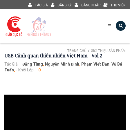
TÁC GIẢ
ĐĂNG KÝ
ĐĂNG NHẬP
THƯ VIỆN
TRANG CHỦ
GIỚI THIỆU SẢN PHẨM
USB Cảnh quan thiên nhiên Việt Nam - Vol 2
Tác Giả:
Đặng Tùng
,
Nguyễn Minh Định
,
Phạm Viết Dần
,
Vũ Bá
Tuấn
,
- Khối Lớp:
0