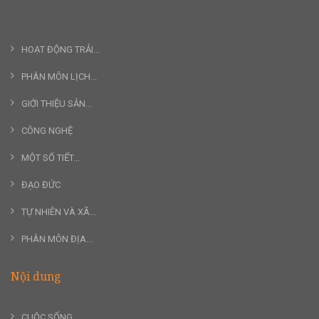
HOẠT ĐỘNG TRẢI...
PHÂN MÔN LỊCH...
GIỚI THIỆU SẢN...
CÔNG NGHỆ
MỘT SỐ TIẾT...
ĐẠO ĐỨC
TỰ NHIÊN VÀ XÃ...
PHÂN MÔN ĐỊA...
Nội dung
CUỘC SỐNG