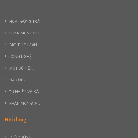
HOẠT ĐỘNG TRẢI...
PHÂN MÔN LỊCH...
GIỚI THIỆU SẢN...
CÔNG NGHỆ
MỘT SỐ TIẾT...
ĐẠO ĐỨC
TỰ NHIÊN VÀ XÃ...
PHÂN MÔN ĐỊA...
Nội dung
CUỘC SỐNG