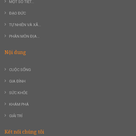
MỘT SỐ TIẾT...
ĐẠO ĐỨC
TỰ NHIÊN VÀ XÃ...
PHÂN MÔN ĐỊA...
Nội dung
CUỘC SỐNG
GIA ĐÌNH
SỨC KHỎE
KHÁM PHÁ
GIẢI TRÍ
Kết nối chúng tôi