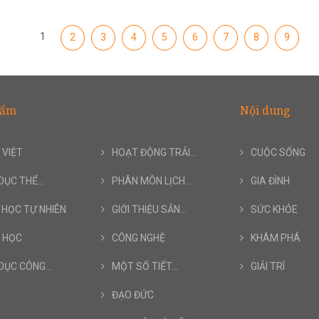
1
2
3
4
5
6
7
8
9
hẩm
Nội dung
 VIỆT
HOẠT ĐỘNG TRẢI...
CUỘC SỐNG
DỤC THỂ...
PHÂN MÔN LỊCH...
GIA ĐÌNH
 HỌC TỰ NHIÊN
GIỚI THIỆU SẢN...
SỨC KHỎE
 HỌC
CÔNG NGHỆ
KHÁM PHÁ
DỤC CÔNG...
MỘT SỐ TIẾT...
GIẢI TRÍ
ĐẠO ĐỨC