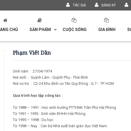
TÁC GIẢ
ĐĂNG KÝ
ANG CHỦ
SẢN PHẨM
CUỘC SỐNG
GIA ĐÌNH
S
Phạm Viết Dần
Sinh năm
:
27/04/1974
Nơi sinh
:
Quỳnh Lâm - Quỳnh Phụ - Thái Bình
Nơi cư trú
:
C2-24 Khu định cư Tân Quy Đông - Q.7 - TP. HCM
Quá trình học tập công tác :
Từ 1988 – 1991 : Học sinh trường PTTHNK Trần Phú Hải Phòng
Từ 1991 − 1995 : Sinh viên ĐHHH Hải Phòng
Từ 1995 – 1998 : Du học
Từ 1998 – Nay : Cán bộ Nhà xuất bản giáo dục Việt Nam.