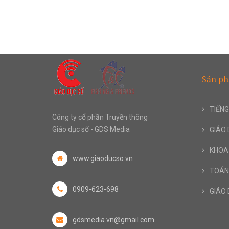
Sản p
TIẾNG
Công ty cổ phần Truyền thông
Giáo dục số - GDS Media
GIÁO 
KHOA
www.giaoducso.vn
TOÁN
0909-623-698
GIÁO 
gdsmedia.vn@gmail.com