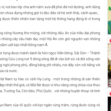
g vĩ, nơi bao lớp cha anh năm xưa đã phá đá mở đường, anh dũng
còn chứa đựng những giá trị độc đáo về hệ sinh thái, cảnh quan,…
 được thiên nhiên ban tặng một hệ thống hang động kì vĩ trong
ng sông Hương thơ mộng, với những dấu ấn của triều đại phong
i những cây cầu hiện đại, một Hội An còn giữ nguyên vẹn những
g sầm uất bậc nhất Đông nam Á.
ơi từng được mệnh danh là hòn ngọc Viễn Đông. Sài Gòn – Thành
sông Cửu Long nơi 9 dòng sông đã đi vào lịch sử và đời sống văn
ngòi phong phú, đồng bằng phì nhiêu, nơi đây còn nổi tiếng với
của cả nước…
Việt Nam tự hào có vịnh Hạ Long - một trong những di sản thiên
 đẹp nhất thế giới, có Mũi Né được ví như nàng công chúa vừa thức
, Trường Sa, Côn Đảo, Phú Quốc… với những huyền thoại về tinh
cực Nam của tổ quốc với bạt ngàn rừng tràm, rừng đước cùng vô