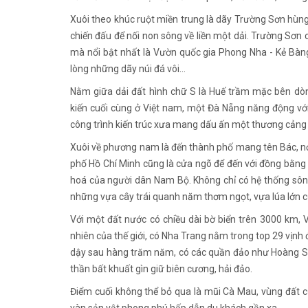
Xuôi theo khúc ruột miền trung là dãy Trường Sơn hùn
chiến đấu để nối non sông về liền một dải. Trường Sơn 
mà nổi bật nhất là Vườn quốc gia Phong Nha - Kẻ Bàng
lòng những dãy núi đá vôi…
Nằm giữa dải đất hình chữ S là Huế trầm mặc bên dò
kiến cuối cùng ở Việt nam, một Đà Nẵng năng động vớ
công trình kiến trúc xưa mang dấu ấn một thương cản
Xuôi về phương nam là đến thành phố mang tên Bác, n
phố Hồ Chí Minh cũng là cửa ngõ để đến với đồng bằng 
hoá của người dân Nam Bộ. Không chỉ có hệ thống sông 
những vựa cây trái quanh năm thơm ngọt, vựa lúa lớn 
Với một đất nước có chiều dài bờ biển trên 3000 km, 
nhiên của thế giới, có Nha Trang nằm trong top 29 vịnh
dậy sau hàng trăm năm, có các quần đảo như Hoàng Sa
thần bất khuất gìn giữ biên cương, hải đảo.
Điểm cuối không thể bỏ qua là mũi Cà Mau, vùng đất 