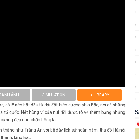
RANH ẢNH
SIMULATION
-> LIBRARY
, có lẽ nên bắt đầu từ dải đất biên cương phía Bắc, nơi có những
S
ủa tổ quốc. Nét hùng vĩ của núi đồi được tô vẽ thêm bằng những
 cương đẹp như chốn bồng lai…
thắng như Tràng An với bề dày lịch sử ngàn năm, thủ đô Hà nội
 thành, lăng Bác…