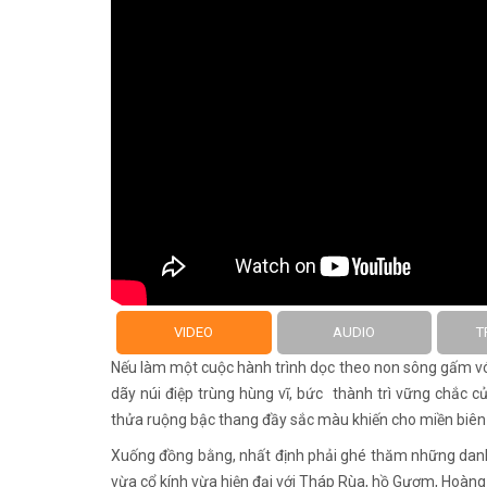
VIDEO
AUDIO
T
Nếu làm một cuộc hành trình dọc theo non sông gấm vóc
dãy núi điệp trùng hùng vĩ, bức thành trì vững chắc c
thửa ruộng bậc thang đầy sắc màu khiến cho miền biên
Xuống đồng bằng, nhất định phải ghé thăm những danh 
vừa cổ kính vừa hiện đại với Tháp Rùa, hồ Gươm, Hoàng