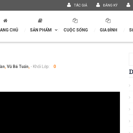
TÁC GIẢ
ĐĂNG KÝ
ANG CHỦ
SẢN PHẨM
CUỘC SỐNG
GIA ĐÌNH
S
Dần
,
Vũ Bá Tuấn
,
- Khối Lớp:
0
D