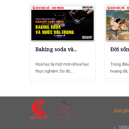
Baking soda và...
Đời sốn
Hoá học là một môn khoa học
Trong điều
thực nghiệm. Do đó,...
hoang dã, 
Sản p
TIẾNG