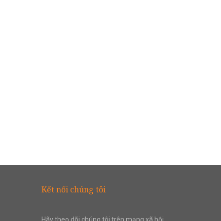
Các cuộc khởi...
Nồng độ Mol...
Tháng 2 năm Canh Tý, tức
Dự án Thí nghiệm ảo - Mô
năm 40, Trưng Trắc cùng với...
phỏng tương tác do...
Kết nối chúng tôi
Hãy theo dõi chúng tôi trên mạng xã hội