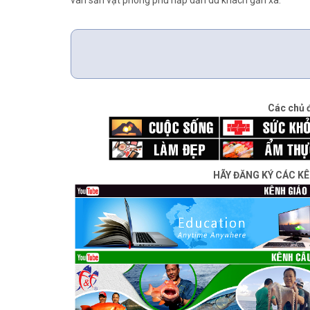
vàn sản vật phong phú hấp dẫn du khách gần xa.
Các chủ 
HÃY ĐĂNG KÝ CÁC K