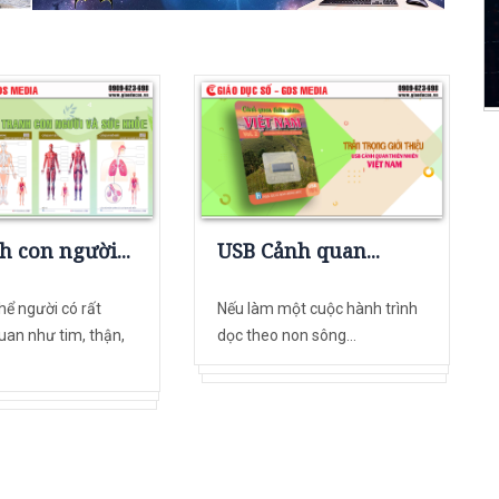
h con người...
USB Cảnh quan...
hể người có rất
Nếu làm một cuộc hành trình
uan như tim, thận,
dọc theo non sông...