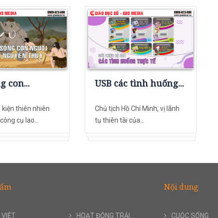
g con...
USB các tình huống...
 kiện thiên nhiên
Chủ tịch Hồ Chí Minh, vị lãnh
công cụ lao...
tụ thiên tài của...
hẩm
Nội dung
 VIỆT
HOẠT ĐỘNG TRẢI...
CUỘC SỐNG