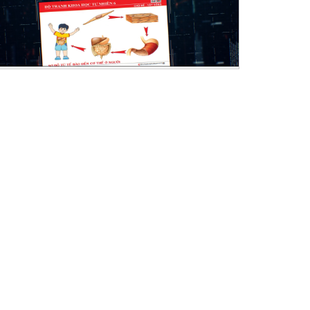
Bộ USB Cảnh...
Bộ USB phân môn...
Nếu làm một cuộc hành trình
Lịch sử và Địa lí là môn học
dọc theo non sông...
bắt buộc ở...