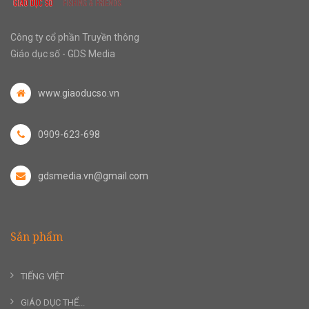
Công ty cổ phần Truyền thông
Giáo dục số - GDS Media
www.giaoducso.vn
0909-623-698
gdsmedia.vn@gmail.com
Sản phẩm
TIẾNG VIỆT
GIÁO DỤC THỂ...