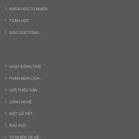
KHOA HỌC TỰ NHIÊN
TOÁN HỌC
GIÁO DỤC CÔNG...
HOẠT ĐỘNG TRẢI...
PHÂN MÔN LỊCH...
GIỚI THIỆU SẢN...
CÔNG NGHỆ
MỘT SỐ TIẾT...
ĐẠO ĐỨC
TỰ NHIÊN VÀ XÃ...