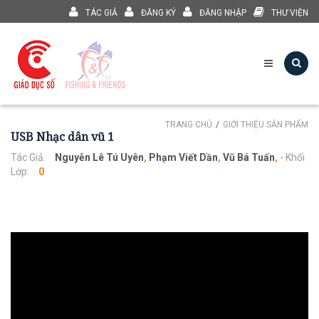
TÁC GIẢ
ĐĂNG KÝ
ĐĂNG NHẬP
THƯ VIỆN
TRANG CHỦ
GIỚI THIỆU SẢN PHẨM
USB Nhạc dân vũ 1
Tác Giả:
Nguyễn Lê Tú Uyên
,
Phạm Viết Dần
,
Vũ Bá Tuấn
,
- Khối
Lớp:
0