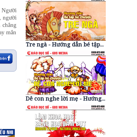
. Người
ớ, người
à chẳng
May mắn
Tre ngà - Hướng dẫn bé tập...
Dê con nghe lời mẹ - Hướng...