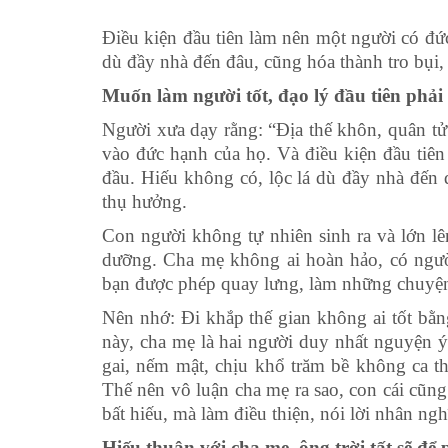
Điều kiện đầu tiên làm nên một người có đức
dù đầy nhà đến đâu, cũng hóa thành tro bụi,
Muốn làm người tốt, đạo lý đầu tiên phả
Người xưa dạy rằng: “Địa thế khôn, quân tử
vào đức hạnh của họ. Và điều kiện đầu tiên
đầu. Hiếu không có, lộc lá dù đầy nhà đến 
thụ hưởng.
Con người không tự nhiên sinh ra và lớn lê
dưỡng. Cha mẹ không ai hoàn hảo, có ngườ
bạn được phép quay lưng, làm những chuyện 
Nên nhớ: Đi khắp thế gian không ai tốt bằn
này, cha mẹ là hai người duy nhất nguyện ý
gai, nếm mật, chịu khổ trăm bề không ca t
Thế nên vô luận cha mẹ ra sao, con cái cũng
bất hiếu, mà làm điều thiện, nói lời nhân nghĩ
Hiếu thuận với cha mẹ, ông trời tất sẽ để