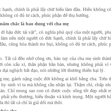
 hạnh, chính là phải lấy chữ hiếu làm đầu. Hiếu không có,
 không có đủ tư cách, phúc phận để thụ hưởng.
i nắm chắc là bao dung với cha mẹ
 dĩ hậu đức tái vật”, có nghĩa phú quý của một người, ph
 làm nên một người có đức hạnh, chính là phải lấy chữ h
đâu, cũng hóa thành tro bụi, không có đủ tư cách, phúc 
n. Tất cả đều nhờ công ơn, bàn tay của cha mẹ sinh thàn
i còn xấu xí, thân phận bần hàn, nhưng không phải vì
đại nghịch bất đạo, nói những lời thương thiên hại lý.
g mẹ, gánh nặng cuộc đời không ai khổ bằng cha. Trên t
 hy sinh vì ta mà không cầu nhận lại. Thậm chí, chấp n
hán. Chỉ mong sao con có được cuộc sống tốt đẹp nhất m
 phải yêu thương, hiếu thuận và kính trọng. Một người bấ
a thì tất cả chỉ là giả dối mà thôi.
 phúc cho