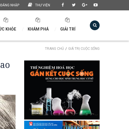
ĐĂNG NHẬP
THƯ VIỆN
ỨC KHỎE
KHÁM PHÁ
GIẢI TRÍ
TRANG CHỦ
GIÁ TRỊ CUỘC SỐNG
bao