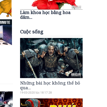
Làm khoa học bằng hoa
dâm...
Cuộc sống
Những bài học không thể bỏ
qua...
19-03-2020 lúc 18:17:28