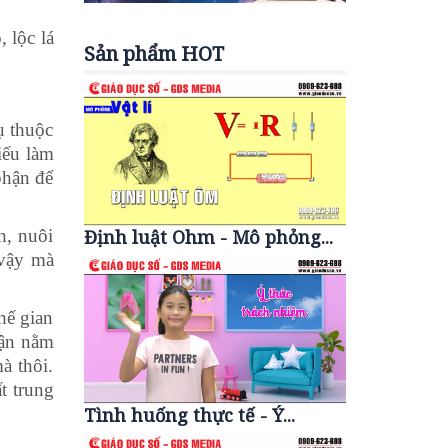
 lộc lá
Sản phẩm HOT
ụ thuộc
iếu làm
phận để
h, nuôi
Định luật Ohm - Mô phỏng...
 vậy mà
hế gian
hận nằm
à thôi.
t trung
Tình huống thực tế - Ý...