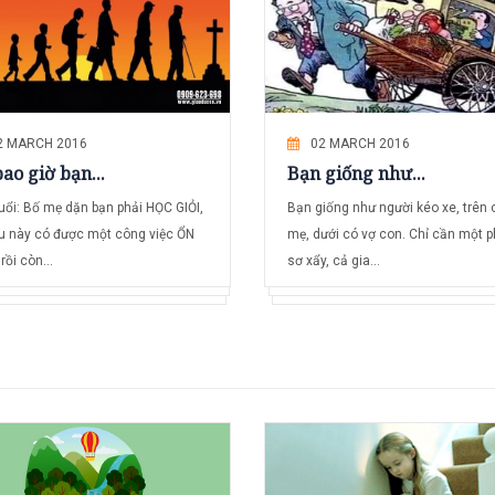
2 MARCH 2016
02 MARCH 2016
ao giờ bạn...
Bạn giống như...
uổi: Bố mẹ dặn bạn phải HỌC GIỎI,
Bạn giống như người kéo xe, trên 
u này có được một công việc ỔN
mẹ, dưới có vợ con. Chỉ cần một p
rồi còn...
sơ xẩy, cả gia...