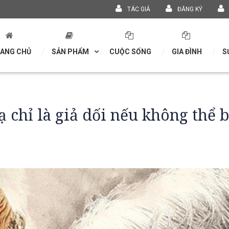
TÁC GIẢ
ĐĂNG KÝ
ANG CHỦ
SẢN PHẨM
CUỘC SỐNG
GIA ĐÌNH
S
ạ chỉ là giả dối nếu không thể 