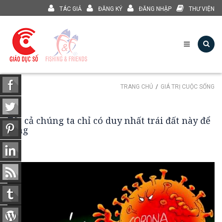
TÁC GIẢ
ĐĂNG KÝ
ĐĂNG NHẬP
THƯ VIỆN
TRANG CHỦ
GIÁ TRỊ CUỘC SỐNG
Tất cả chúng ta chỉ có duy nhất trái đất này để
sống