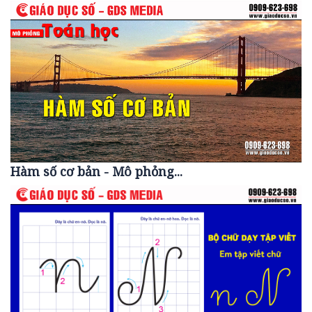
Hàm số cơ bản - Mô phỏng...