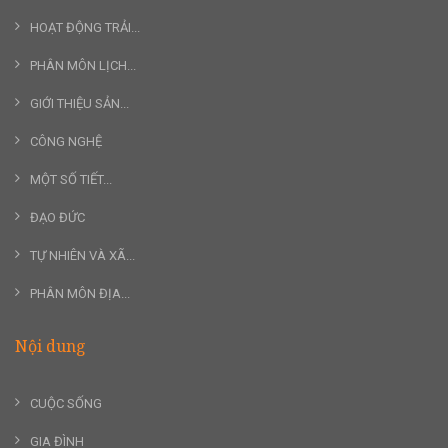
HOẠT ĐỘNG TRẢI...
PHÂN MÔN LỊCH...
GIỚI THIỆU SẢN...
CÔNG NGHỆ
MỘT SỐ TIẾT...
ĐẠO ĐỨC
TỰ NHIÊN VÀ XÃ...
PHÂN MÔN ĐỊA...
Nội dung
CUỘC SỐNG
GIA ĐÌNH