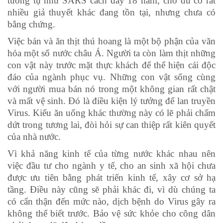
tương tự như SARS cách đây 18 năm, cho dù có rất
nhiều giả thuyết khác đang tồn tại, nhưng chưa có
bằng chứng.
Việc bán và ăn thịt thú hoang là một bộ phận của văn
hóa một số nước châu Á. Người ta còn làm thịt những
con vật này trước mặt thực khách để thể hiện cái độc
đáo của ngành phục vụ. Những con vật sống cùng
với người mua bán nó trong một không gian rất chật
và mất vệ sinh. Đó là điều kiện lý tưởng để lan truyền
Virus. Kiểu ăn uống khác thường này có lẽ phải chấm
dứt trong tương lai, đòi hỏi sự can thiệp rất kiên quyết
của nhà nước.
Vì khả năng kinh tế của từng nước khác nhau nên
việc đầu tư cho ngành y tế, cho an sinh xã hội chưa
được ưu tiên bằng phát triển kinh tế, xây cơ sở hạ
tầng. Điều này cũng sẽ phải khác đi, vì dù chúng ta
có cẩn thận đến mức nào, dịch bệnh do Virus gây ra
không thể biết trước. Bảo vệ sức khỏe cho công dân