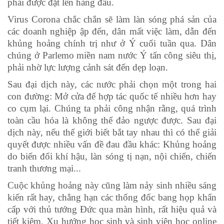
phải được đặt lên hàng đầu.
Virus Corona chắc chắn sẽ làm làn sóng phá sản của
các doanh nghiệp ập đến, dân mất việc làm, dẫn đến
khủng hoảng chính trị như ở Ý cuối tuần qua. Dân
chúng ở Parlemo miền nam nước Ý tấn công siêu thị,
phải nhờ lực lượng cảnh sát đến dẹp loạn.
Sau đại dịch này, các nước phải chọn một trong hai
con đường: Mở cửa để hợp tác quốc tế nhiều hơn hay
co cụm lại. Chúng ta phải công nhận rằng, quá trình
toàn cầu hóa là không thể đảo ngược được. Sau đại
dịch này, nếu thế giới biết bắt tay nhau thì có thể giải
quyết được nhiều vấn đề đau đầu khác: Khủng hoảng
do biến đổi khí hậu, làn sóng tị nạn, nội chiến, chiến
tranh thương mại...
Cuộc khủng hoảng này cũng làm nảy sinh nhiều sáng
kiến rất hay, chẳng hạn các thống đốc bang họp khẩn
cấp với thủ tướng Đức qua màn hình, rất hiệu quả và
tiết kiệm. Xu hướng học sinh và sinh viên học online