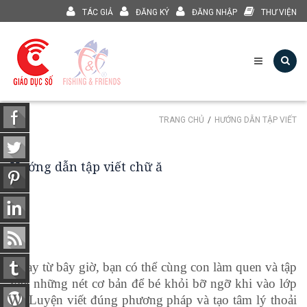
TÁC GIẢ
ĐĂNG KÝ
ĐĂNG NHẬP
THƯ VIỆN
TRANG CHỦ
HƯỚNG DẪN TẬP VIẾT
Hướng dẫn tập viết chữ ă
Ngay từ bây giờ, bạn có thể cùng con làm quen và tập
viết những nét cơ bản để bé khỏi bỡ ngỡ khi vào lớp
1. Luyện viết đúng phương pháp và tạo tâm lý thoải