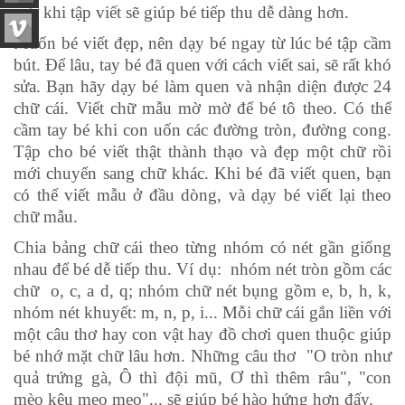
mái khi tập viết sẽ giúp bé tiếp thu dễ dàng hơn.
Muốn bé viết đẹp, nên dạy bé ngay từ lúc bé tập cầm
bút. Để lâu, tay bé đã quen với cách viết sai, sẽ rất khó
sửa. Bạn hãy dạy bé làm quen và nhận diện được 24
chữ cái. Viết chữ mẫu mờ mờ để bé tô theo. Có thể
cầm tay bé khi con uốn các đường tròn, đường cong.
Tập cho bé viết thật thành thạo và đẹp một chữ rồi
mới chuyển sang chữ khác. Khi bé đã viết quen, bạn
có thể viết mẫu ở đầu dòng, và dạy bé viết lại theo
chữ mẫu.
Chia bảng chữ cái theo từng nhóm có nét gần giống
nhau để bé dễ tiếp thu. Ví dụ: nhóm nét tròn gồm các
chữ o, c, a d, q; nhóm chữ nét bụng gồm e, b, h, k,
nhóm nét khuyết: m, n, p, i... Mỗi chữ cái gắn liền với
một câu thơ hay con vật hay đồ chơi quen thuộc giúp
bé nhớ mặt chữ lâu hơn. Những câu thơ "O tròn như
quả trứng gà, Ô thì đội mũ, Ơ thì thêm râu", "con
mèo kêu meo meo"... sẽ giúp bé hào hứng hơn đấy.