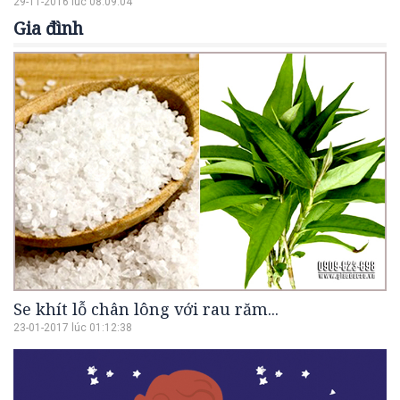
29-11-2016 lúc 08:09:04
Gia đình
Se khít lỗ chân lông với rau răm...
23-01-2017 lúc 01:12:38