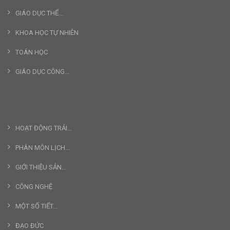
GIÁO DỤC THỂ...
KHOA HỌC TỰ NHIÊN
TOÁN HỌC
GIÁO DỤC CÔNG...
HOẠT ĐỘNG TRẢI...
PHÂN MÔN LỊCH...
GIỚI THIỆU SẢN...
CÔNG NGHỆ
MỘT SỐ TIẾT...
ĐẠO ĐỨC