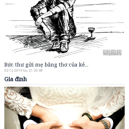
Bức thư gửi mẹ bằng thơ của kẻ...
02-12-2019 lúc 21:33:48
Gia đình