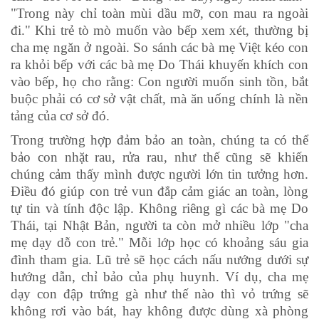
"Trong này chỉ toàn mùi dầu mỡ, con mau ra ngoài
đi." Khi trẻ tò mò muốn vào bếp xem xét, thường bị
cha mẹ ngăn ở ngoài. So sánh các bà mẹ Việt kéo con
ra khỏi bếp với các bà mẹ Do Thái khuyến khích con
vào bếp, họ cho rằng: Con người muốn sinh tồn, bắt
buộc phải có cơ sở vật chất, mà ăn uống chính là nền
tảng của cơ sở đó.
Trong trường hợp đảm bảo an toàn, chúng ta có thể
bảo con nhặt rau, rửa rau, như thế cũng sẽ khiến
chúng cảm thấy mình được người lớn tin tưởng hơn.
Điều đó giúp con trẻ vun đắp cảm giác an toàn, lòng
tự tin và tính độc lập. Không riêng gì các bà mẹ Do
Thái, tại Nhật Bản, người ta còn mở nhiều lớp "cha
mẹ dạy dỗ con trẻ." Mỗi lớp học có khoảng sáu gia
đình tham gia. Lũ trẻ sẽ học cách nấu nướng dưới sự
hướng dẫn, chỉ bảo của phụ huynh. Ví dụ, cha mẹ
dạy con đập trứng gà như thế nào thì vỏ trứng sẽ
không rơi vào bát, hay không được dùng xà phòng