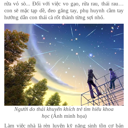
rửa vỏ sò... Đối với việc vo gạo, rửa rau, thái rau…
con sẽ mặc tạp dề, đeo găng tay, phụ huynh cầm tay
hướng dẫn con thái cà rốt thành từng sợi nhỏ.
Người do thái khuyến khích trẻ tìm hiểu khoa
học
(Ảnh minh họa)
Làm việc nhà là rèn luyện kỹ năng sinh tồn cơ bản