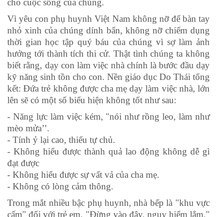
cho cuộc sống của chúng.
Vì yêu con phụ huynh Việt Nam không nỡ để bàn tay
nhỏ xinh của chúng dính bẩn, không nỡ chiếm dụng
thời gian học tập quý báu của chúng vì sợ làm ảnh
hưởng tới thành tích thi cử. Thật tình chúng ta không
biết rằng, dạy con làm việc nhà chính là bước đầu dạy
kỹ năng sinh tồn cho con. Nền giáo dục Do Thái tổng
kết: Đứa trẻ không được cha mẹ dạy làm việc nhà, lớn
lên sẽ có một số biểu hiện không tốt như sau:
- Năng lực làm việc kém, "nói như rồng leo, làm như
mèo mửa’’.
- Tính ỷ lại cao, thiếu tự chủ.
- Không hiểu được thành quả lao động không dễ gì
đạt được
- Không hiểu được sự vất vả của cha mẹ.
- Không có lòng cảm thông.
Trong mắt nhiều bậc phụ huynh, nhà bếp là "khu vực
cấm" đối với trẻ em. "Đừng vào đây, nguy hiểm lắm."