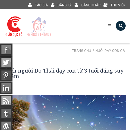
TÁC GIẢ
ĐĂNG KÝ
ĐĂNG NHẬP
THƯ VIỆN
TRANG CHỦ
NUÔI DẠY CON CÁI
Cách người Do Thái dạy con từ 3 tuổi đáng suy
ngẫm