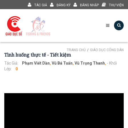
TÁC GIẢ
ĐĂNG KÝ
ĐĂNG NHẬP
THƯ VIỆN
TRANG CHỦ
GIÁO DỤC CÔNG DÂN
Tình huống thực tế - Tiết kiệm
Tác Giả:
Phạm Viết Dần
,
Vũ Bá Tuấn
,
Vũ Trọng Thanh
,
- Khối
Lớp:
0