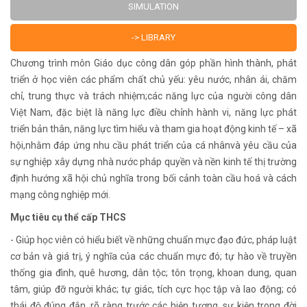
SIMULATION
-> LIBRARY
Chương trình môn Giáo dục công dân góp phần hình thành, phát
triển ở học viên các phẩm chất chủ yếu: yêu nước, nhân ái, chăm
chỉ, trung thực và trách nhiệm;các năng lực của người công dân
Việt Nam, đặc biệt là năng lực điều chỉnh hành vi, năng lực phát
triển bản thân, năng lực tìm hiểu và tham gia hoạt động kinh tế – xã
hội,nhằm đáp ứng nhu cầu phát triển của cá nhânvà yêu cầu của
sự nghiệp xây dựng nhà nước pháp quyền và nền kinh tế thị trường
định hướng xã hội chủ nghĩa trong bối cảnh toàn cầu hoá và cách
mạng công nghiệp mới.
Mục tiêu cụ thể cấp THCS
- Giúp học viên có hiểu biết về những chuẩn mực đạo đức, pháp luật
cơ bản và giá trị, ý nghĩa của các chuẩn mực đó; tự hào về truyền
thống gia đình, quê hương, dân tộc; tôn trọng, khoan dung, quan
tâm, giúp đỡ người khác; tự giác, tích cực học tập và lao động; có
thái độ đúng đắn, rõ ràng trước các hiện tượng, sự kiện trong đời