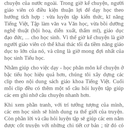
chuyện của nước ngoài. Trong giờ kể chuyện, người
giáo viên có điều kiện thuận lợi để dạy học theo
hướng tích hợp : vừa luyện tập kiến thức, kĩ năng
Tiếng Việt, Tập làm văn va Văn học, vừa bồi dưỡng
nghệ thuật (hội hoạ, diễn xuất, thẩm mĩ), giáo dục
đạo đức, ... cho học sinh. Vì thế giờ kể chuyện là giờ
người giáo viên có thể khai thác tối đa tiềm năng giáo
dục to lớn của nó, và cũng là giờ mong đợi nhất của
học sinh Tiểu học.
Nhằm giúp cho việc dạy - học phân môn kể chuyện ở
bậc tiểu học hiệu quả hơn, chúng tôi xây dựng các
clip theo nội dung sách giáo khoa Tiếng Việt. Cuối
mỗi clip đều có thêm một số câu hỏi luyện tập giúp
các em ghi nhớ câu chuyện nhanh hơn.
Khi xem phần tranh, với trí tưởng tượng của mình,
các em học sinh sẽ hình dung ra thế giới của truyện.
Còn phần lời và câu hỏi luyện tập sẽ giúp các em nắm
được cốt truyện với những chi tiết cơ bản ; từ đó có