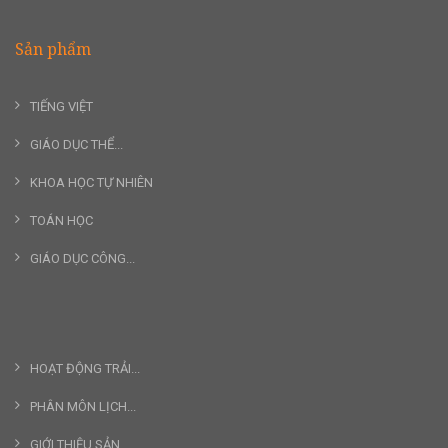
Sản phẩm
TIẾNG VIỆT
GIÁO DỤC THỂ...
KHOA HỌC TỰ NHIÊN
TOÁN HỌC
GIÁO DỤC CÔNG...
HOẠT ĐỘNG TRẢI...
PHÂN MÔN LỊCH...
GIỚI THIỆU SẢN...