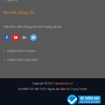
GIẢI TRÍ
Kết nối chúng tôi
Hãy theo dõi chúng tôi trên mạng xã hội
CHÍNH SÁCH CHUNG
CHÍNH SÁCH BẢO MẬT
Copyright
2017
giaoducso.vn
Số ĐKKD 0314817579, Người đại diện Vũ Trọng Thanh