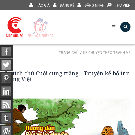
TÁC GIẢ
ĐĂNG KÝ
ĐĂNG NHẬP
THƯ VIỆN
TRANG CHỦ
KỂ CHUYỆN THEO TRANH VẼ
Sự tích chú Cuội cung trăng - Truyện kể bổ trợ
Tiếng Việt