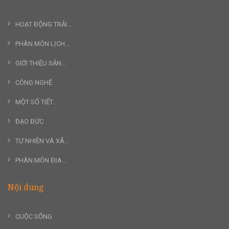
HOẠT ĐỘNG TRẢI...
PHÂN MÔN LỊCH...
GIỚI THIỆU SẢN...
CÔNG NGHỆ
MỘT SỐ TIẾT...
ĐẠO ĐỨC
TỰ NHIÊN VÀ XÃ...
PHÂN MÔN ĐỊA...
Nội dung
CUỘC SỐNG