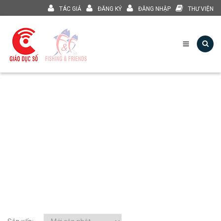
TÁC GIẢ
ĐĂNG KÝ
ĐĂNG NHẬP
THƯ VIỆN