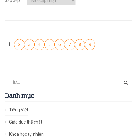
Sắp xếp:
1
2
3
4
5
6
7
8
9
Danh mục
Tiếng Việt
Giáo dục thể chất
Khoa học tự nhiên