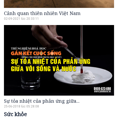
Cảnh quan thiên nhiên Việt Nam
02-09-2021 lúc 20:33:11
Sự tỏa nhiệt của phản ứng giữa...
25-06-2018 lúc 05:28:08
Sức khỏe