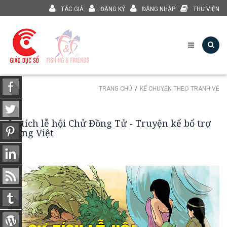
TÁC GIẢ
ĐĂNG KÝ
ĐĂNG NHẬP
THƯ VIỆN
TRANG CHỦ
KỂ CHUYỆN THEO TRANH VẼ
Sự tích lễ hội Chử Đồng Tử - Truyện kể bổ trợ
Tiếng Việt