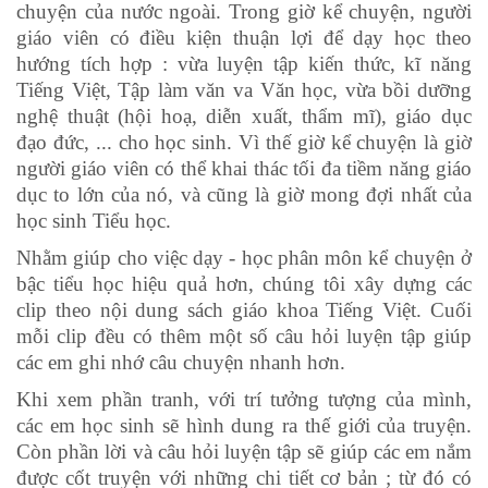
chuyện của nước ngoài. Trong giờ kể chuyện, người
giáo viên có điều kiện thuận lợi để dạy học theo
hướng tích hợp : vừa luyện tập kiến thức, kĩ năng
Tiếng Việt, Tập làm văn va Văn học, vừa bồi dưỡng
nghệ thuật (hội hoạ, diễn xuất, thẩm mĩ), giáo dục
đạo đức, ... cho học sinh. Vì thế giờ kể chuyện là giờ
người giáo viên có thể khai thác tối đa tiềm năng giáo
dục to lớn của nó, và cũng là giờ mong đợi nhất của
học sinh Tiểu học.
Nhằm giúp cho việc dạy - học phân môn kể chuyện ở
bậc tiểu học hiệu quả hơn, chúng tôi xây dựng các
clip theo nội dung sách giáo khoa Tiếng Việt. Cuối
mỗi clip đều có thêm một số câu hỏi luyện tập giúp
các em ghi nhớ câu chuyện nhanh hơn.
Khi xem phần tranh, với trí tưởng tượng của mình,
các em học sinh sẽ hình dung ra thế giới của truyện.
Còn phần lời và câu hỏi luyện tập sẽ giúp các em nắm
được cốt truyện với những chi tiết cơ bản ; từ đó có