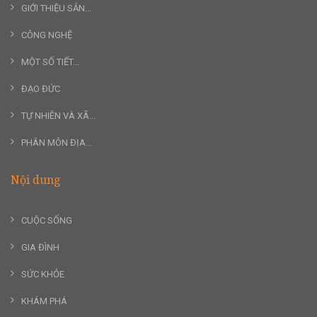
GIỚI THIỆU SẢN...
CÔNG NGHỆ
MỘT SỐ TIẾT...
ĐẠO ĐỨC
TỰ NHIÊN VÀ XÃ...
PHÂN MÔN ĐỊA...
Nội dung
CUỘC SỐNG
GIA ĐÌNH
SỨC KHỎE
KHÁM PHÁ