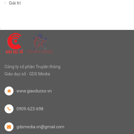
Giải trí
.
Công ty cổ phần Truyền thông
Giáo dục số - GDS Media
www.giaoducso.vn
0909-623-698
gdsmedia.vn@gmail.com