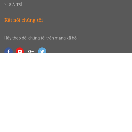
GIẢI TRÍ
Kết nối chúng tôi
Hãy theo dõi chúng tôi trên mạng xã hội
CHÍNH SÁCH CHUNG
CHÍNH SÁCH BẢO MẬT
Copyright
2017
giaoducso.vn
Số ĐKKD 0314817579, Người đại diện Vũ Trọng Thanh