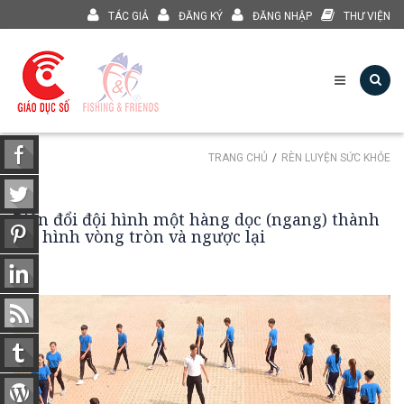
TÁC GIẢ
ĐĂNG KÝ
ĐĂNG NHẬP
THƯ VIỆN
TRANG CHỦ
RÈN LUYỆN SỨC KHỎE
Biến đổi đội hình một hàng dọc (ngang) thành
đội hình vòng tròn và ngược lại