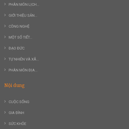
PHÂN MÔN LỊCH...
GIỚI THIỆU SẢN...
CÔNG NGHỆ
MỘT SỐ TIẾT...
ĐẠO ĐỨC
TỰ NHIÊN VÀ XÃ...
PHÂN MÔN ĐỊA...
Nội dung
CUỘC SỐNG
GIA ĐÌNH
SỨC KHỎE