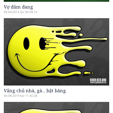
Vợ đảm đang
05-04-2016 lúc 06:08:16
Vắng chủ nhà, gà... bật băng
06-08-2019 lúc 11:42:28