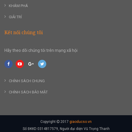
KHÁM PHÁ
GIẢI TRÍ
Kết nối chúng tôi
Hãy theo dõi chúng tôi trên mạng xã hội
CHÍNH SÁCH CHUNG
CHÍNH SÁCH BẢO MẬT
Copyright
2017
giaoducso.vn
Số ĐKKD 0314817579, Người đại diện Vũ Trọng Thanh