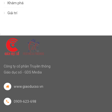
Khám phá
Giải trí
.
Công ty cổ phần Truyền thông
Giáo dục số - GDS Media
www.giaoducso.vn
0909-623-698