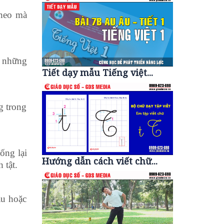
theo mà
i những
Tiết dạy mẫu Tiếng việt...
g trong
ống lại
Hướng dẫn cách viết chữ...
 tật.
ầu hoặc