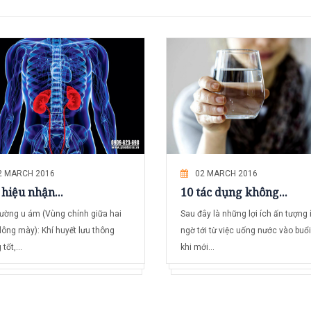
2 MARCH 2016
02 MARCH 2016
hiệu nhận...
10 tác dụng không...
đường u ám (Vùng chính giữa hai
Sau đây là những lợi ích ấn tượng í
lông mày): Khí huyết lưu thông
ngờ tới từ việc uống nước vào buổ
tốt,...
khi mới...