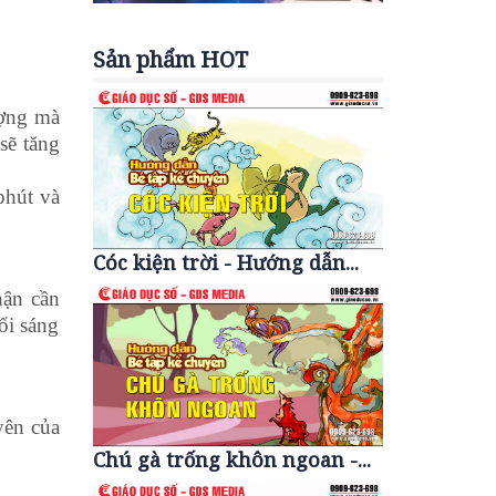
Sản phẩm HOT
ượng mà
sẽ tăng
phút và
Cóc kiện trời - Hướng dẫn...
hận cần
ổi sáng
yên của
Chú gà trống khôn ngoan -...