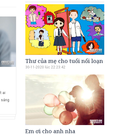
Thư của mẹ cho tuổi nổi loạn
30-11-2020 lúc 22:23:42
02 MARCH 2016
Trị mụn thịt...
Chỉ với vài nhánh tỏi và 1 nắm tía tô,
t ai
mụn thịt quanh mắt nhiều đến đâu cũng
i sáng
phải tự khắc...
Em ơi cho anh nha