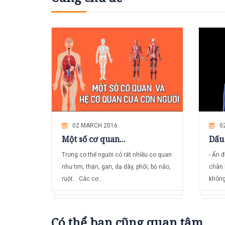
02 MARCH 2016
0
Một số cơ quan...
Dấu 
Trong cơ thể người có rất nhiều cơ quan
- Ấn 
như tim, thận, gan, dạ dày, phổi, bộ não,
chân 
ruột… Các cơ...
không 
Có thể bạn cũng quan tâm