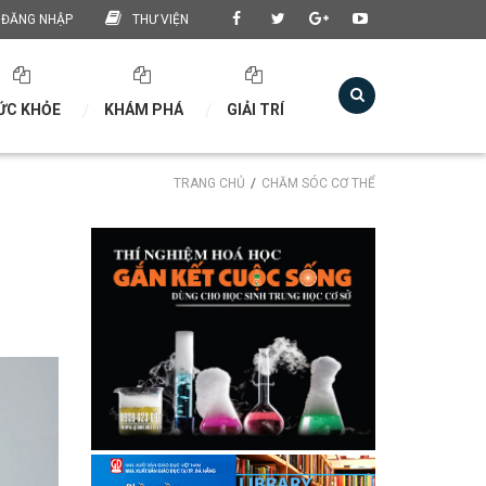
ĐĂNG NHẬP
THƯ VIỆN
ỨC KHỎE
KHÁM PHÁ
GIẢI TRÍ
TRANG CHỦ
CHĂM SÓC CƠ THỂ