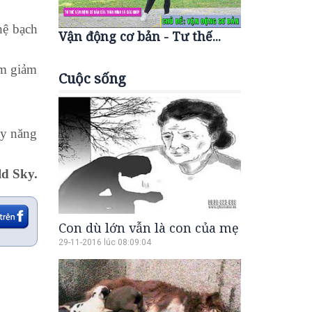
hệ bạch
Vận động cơ bản - Tư thế...
àm giảm
Cuộc sống
ầy năng
d Sky.
Con dù lớn vẫn là con của mẹ
29-11-2016 lúc 08:09:04