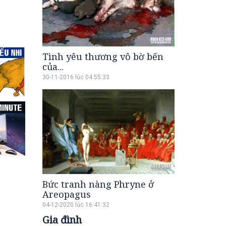
Tình yêu thương vô bờ bến
của...
30-11-2016 lúc 04:55:33
Bức tranh nàng Phryne ở
Areopagus
04-12-2020 lúc 16:41:32
Gia đình