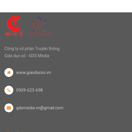
Công ty cổ phần Truyền thông
Giáo dục số - GDS Media
www.giaoducso.vn
0909-623-698
gdsmedia.vn@gmail.com