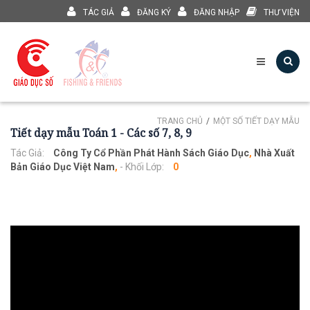
TÁC GIẢ
ĐĂNG KÝ
ĐĂNG NHẬP
THƯ VIỆN
TRANG CHỦ
MỘT SỐ TIẾT DẠY MẪU
Tiết dạy mẫu Toán 1 - Các số 7, 8, 9
Tác Giả:
Công Ty Cổ Phần Phát Hành Sách Giáo Dục
,
Nhà Xuất
Bản Giáo Dục Việt Nam
,
- Khối Lớp:
0