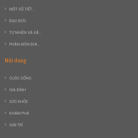
MỘT SỐ TIẾT...
ĐẠO ĐỨC
TỰ NHIÊN VÀ XÃ...
PHÂN MÔN ĐỊA...
Nội dung
CUỘC SỐNG
GIA ĐÌNH
SỨC KHỎE
KHÁM PHÁ
GIẢI TRÍ