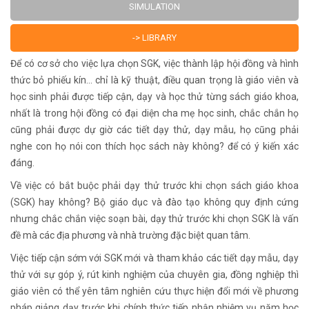
SIMULATION
-> LIBRARY
Để có cơ sở cho việc lựa chọn SGK, việc thành lập hội đồng và hình
thức bỏ phiếu kín... chỉ là kỹ thuật, điều quan trọng là giáo viên và
học sinh phải được tiếp cận, dạy và học thử từng sách giáo khoa,
nhất là trong hội đồng có đại diện cha mẹ học sinh, chắc chắn họ
cũng phải được dự giờ các tiết dạy thử, dạy mẫu, họ cũng phải
nghe con họ nói con thích học sách này không? để có ý kiến xác
đáng.
Về việc có bắt buộc phải dạy thử trước khi chọn sách giáo khoa
(SGK) hay không? Bộ giáo dục và đào tạo không quy định cứng
nhưng chắc chắn việc soạn bài, dạy thử trước khi chọn SGK là vấn
đề mà các địa phương và nhà trường đặc biệt quan tâm.
Việc tiếp cận sớm với SGK mới và tham khảo các tiết dạy mẫu, dạy
thử với sự góp ý, rút kinh nghiệm của chuyên gia, đồng nghiệp thì
giáo viên có thể yên tâm nghiên cứu thực hiện đổi mới về phương
pháp giảng dạy trước khi chính thức tiếp nhận nhiệm vụ năm học