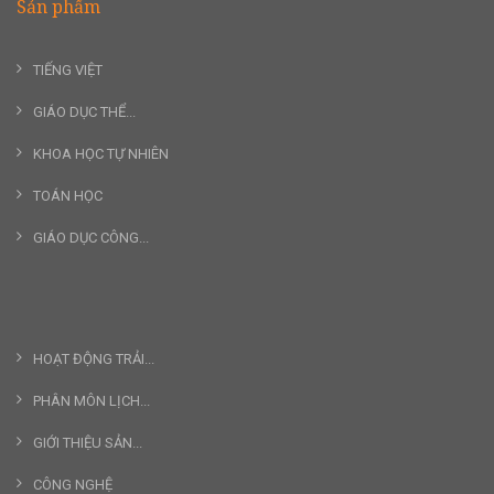
Sản phẩm
TIẾNG VIỆT
GIÁO DỤC THỂ...
KHOA HỌC TỰ NHIÊN
TOÁN HỌC
GIÁO DỤC CÔNG...
HOẠT ĐỘNG TRẢI...
PHÂN MÔN LỊCH...
GIỚI THIỆU SẢN...
CÔNG NGHỆ