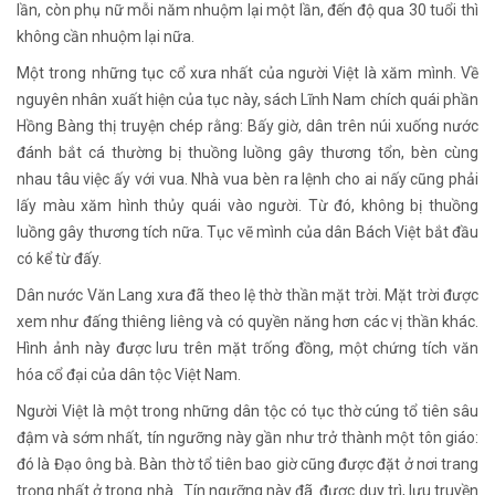
lần, còn phụ nữ mỗi năm nhuộm lại một lần, đến độ qua 30 tuổi thì
không cần nhuộm lại nữa.
Một trong những tục cổ xưa nhất của người Việt là xăm mình. Về
nguyên nhân xuất hiện của tục này, sách Lĩnh Nam chích quái phần
Hồng Bàng thị truyện chép rằng: Bấy giờ, dân trên núi xuống nước
đánh bắt cá thường bị thuồng luồng gây thương tổn, bèn cùng
nhau tâu việc ấy với vua. Nhà vua bèn ra lệnh cho ai nấy cũng phải
lấy màu xăm hình thủy quái vào người. Từ đó, không bị thuồng
luồng gây thương tích nữa. Tục vẽ mình của dân Bách Việt bắt đầu
có kể từ đấy.
Dân nước Văn Lang xưa đã theo lệ thờ thần mặt trời. Mặt trời được
xem như đấng thiêng liêng và có quyền năng hơn các vị thần khác.
Hình ảnh này được lưu trên mặt trống đồng, một chứng tích văn
hóa cổ đại của dân tộc Việt Nam.
Người Việt là một trong những dân tộc có tục thờ cúng tổ tiên sâu
đậm và sớm nhất, tín ngưỡng này gần như trở thành một tôn giáo:
đó là Đạo ông bà. Bàn thờ tổ tiên bao giờ cũng được đặt ở nơi trang
trọng nhất ở trong nhà. Tín ngưỡng này đã được duy trì, lưu truyền