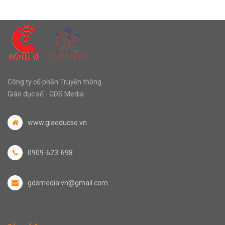
Công ty cổ phần Truyền thông
Giáo dục số - GDS Media
www.giaoducso.vn
0909-623-698
gdsmedia.vn@gmail.com