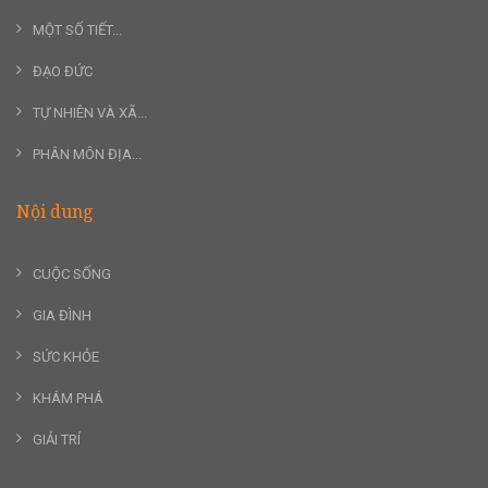
MỘT SỐ TIẾT...
ĐẠO ĐỨC
TỰ NHIÊN VÀ XÃ...
PHÂN MÔN ĐỊA...
Nội dung
CUỘC SỐNG
GIA ĐÌNH
SỨC KHỎE
KHÁM PHÁ
GIẢI TRÍ