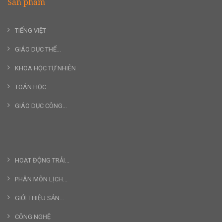
Sản phẩm
TIẾNG VIỆT
GIÁO DỤC THỂ...
KHOA HỌC TỰ NHIÊN
TOÁN HỌC
GIÁO DỤC CÔNG...
HOẠT ĐỘNG TRẢI...
PHÂN MÔN LỊCH...
GIỚI THIỆU SẢN...
CÔNG NGHỆ