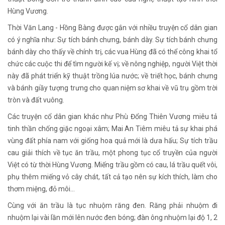
Hùng Vương.
Thời Văn Lang - Hồng Bàng được gắn với nhiều truyện cổ dân gian
có ý nghĩa như: Sự tích bánh chưng, bánh dày. Sự tích bánh chưng
bánh dày cho thấy về chính trị, các vua Hùng đã có thể công khai tổ
chức các cuộc thi để tìm người kế vị; về nông nghiệp, người Việt thời
này đã phát triển kỹ thuật trồng lúa nước; về triết học, bánh chưng
và bánh giầy tượng trưng cho quan niệm sơ khai về vũ trụ gồm trời
tròn và đất vuông.
Các truyện cổ dân gian khác như Phù Đổng Thiên Vương miêu tả
tinh thần chống giặc ngoại xâm; Mai An Tiêm miêu tả sự khai phá
vùng đất phía nam với giống hoa quả mới là dưa hấu; Sự tích trầu
cau giải thích về tục ăn trầu, một phong tục cổ truyền của người
Việt có từ thời Hùng Vương. Miếng trầu gồm có cau, lá trầu quết vôi,
phụ thêm miếng vỏ cây chát, tất cả tạo nên sự kích thích, làm cho
thơm miệng, đỏ môi…
Cùng với ăn trầu là tục nhuộm răng đen. Răng phải nhuộm đi
nhuộm lại vài lần mới lên nước đen bóng; đàn ông nhuộm lại độ 1, 2