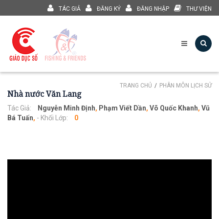
TÁC GIẢ
ĐĂNG KÝ
ĐĂNG NHẬP
THƯ VIỆN
TRANG CHỦ
PHÂN MÔN LỊCH SỬ
Nhà nước Văn Lang
Tác Giả:
Nguyễn Minh Định
,
Phạm Viết Dần
,
Võ Quốc Khanh
,
Vũ
Bá Tuấn
,
- Khối Lớp:
0