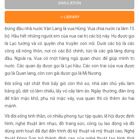
SIMULATION
-> LIBRARY
Đứng đầu nhà nước Văn Lang là vua Hùng. Vua chia nước ra làm 15
bộ. Hầu hết những người em của vua cai trị các bộ này. Họ được gọi
là Lạc tướng và có quyền cha truyền con nối. Dưới các bộ là các
công xã nông thôn, nơi có các Bố chính, tức là các già làng đứng
đầu. Ngoài ra, Vua có một hàng ngũ quan chức để giúp mình trị
nước. Các quan ấy được gọi là Lạc hầu. Các con trai của vua được
gọi là Quan lang, còn con gái được gọi là Mị Nương.
Đời sống vật chất thời bấy giờ còn thô sơ, nhà sàn chủ yếu làm
bằng gỗ, dệt cỏ làm chiếu, lấy vỏ cây làm áo. Ngày thường, đàn ông
để trần mặc khố, phụ nữ mặc váy, vua quan thì có thêm áo hai
mảnh.
Về đời sống tinh thần, có nhiều phong tục tập quán, lễ hội được định
hình; nghệ thuật âm nhạc, đồ trang sức, công cụ lao động và đồ
dùng sinh hoạt đã đạt đến trình độ kỹ thuật và mỹ thuật cao, Nghệ
thuật Đông Sơn trở thành đỉnh cao của nghệ thuật tạo hình thời