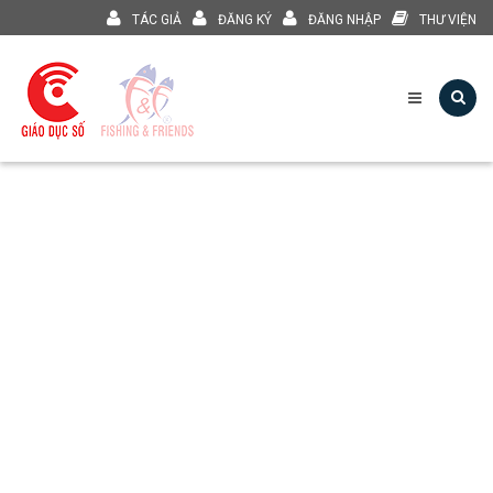
TÁC GIẢ
ĐĂNG KÝ
ĐĂNG NHẬP
THƯ VIỆN
Phân môn Lịch sử