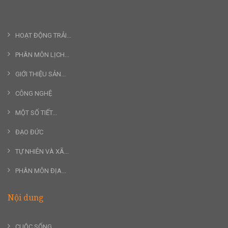
HOẠT ĐỘNG TRẢI...
PHÂN MÔN LỊCH...
GIỚI THIỆU SẢN...
CÔNG NGHỆ
MỘT SỐ TIẾT...
ĐẠO ĐỨC
TỰ NHIÊN VÀ XÃ...
PHÂN MÔN ĐỊA...
Nội dung
CUỘC SỐNG