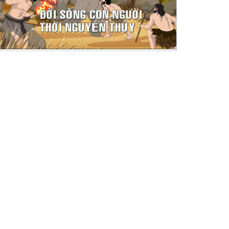
Nhà nước Âu...
Hiện vật khảo...
Nhà nước Âu Lạc được thành
Văn hóa Phùng Nguyên đượ
lập vào khoảng...
phát hiện năm 1959,...