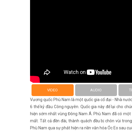
VIDEO
AUDIO
T
Vương quốc Phù Nam là một quốc gia cổ đại - Nhà nước 
6 thế kỷ đầu Công nguyên. Quốc gia này để lại cho chú
hiện sớm nhất vùng Đông Nam Á. Phù Nam đã có một th
mất. Tất cả đền đài, thành quách đều bị chôn vùi tron
Phù Nam qua sự phát hiện ra nền văn hóa Óc Eo sau cuộ