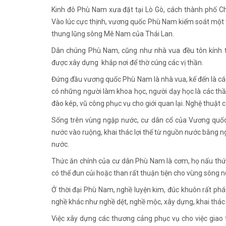
Kinh đô Phù Nam xưa đặt tại Lò Gò, cách thành phố C
Vào lúc cực thịnh, vương quốc Phù Nam kiểm soát một 
thung lũng sông Mê Nam của Thái Lan.
Dân chúng Phù Nam, cũng như nhà vua đều tôn kính t
được xây dựng khắp nơi để thờ cúng các vị thần.
Đứng đầu vương quốc Phù Nam là nhà vua, kế đến là các
có những người làm khoa học, người dạy học là các thầ
đào kép, vũ công phục vụ cho giới quan lại. Nghệ thuật ca
Sống trên vùng ngập nước, cư dân cổ của Vương quố
nước vào ruộng, khai thác lợi thế từ nguồn nước bằng ng
nước.
Thức ăn chính của cư dân Phù Nam là cơm, họ nấu thức ă
có thể đun củi hoặc than rất thuận tiện cho vùng sông n
Ở thời đại Phù Nam, nghề luyện kim, đúc khuôn rất phá
nghề khác như nghề dệt, nghề mộc, xây dựng, khai thác 
Việc xây dựng các thương cảng phục vụ cho việc giao