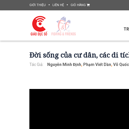
GIỚI THIỆU
LIÊN HỆ
GIỎ HÀNG
TR
Đời sống của cư dân, các di t
Tác Giả:
Nguyễn Minh Định
,
Phạm Viết Dần
,
Võ Quốc