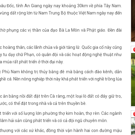
hâu Đốc, tỉnh An Giang ngày nay khoảng 30km về phía Tây Nam.
vùng dất rộng lớn từ Nam Trung Bộ thuộc Việt Nam ngày nay đến
hờ phụng các vị thần của đạo Bà La Môn và Phật giáo. Đền đài
 hoàng thân, các lãnh chúa và giới tăng lữ. Quốc gia cổ này cũng
y tu dạy chữ Phạn, có quân đội và các hoạt động nghệ thuật như
 múa rất phát triển ở thời đại này.
c Phù Nam không trị thủy bằng đê mà bằng cách đào kênh, dẫn
hề cá. Nền nông nghiệp thời này khá phát triển với nghề trồng lúa
n bằng nồi đất đặt trên Cà ràng, một loại lò đất có đáy giữ tro,
ước, có thể đặt trong nhà và cả trên thuyền bè.
t triển với số lượng lớn phường thợ kim hoàn, thợ rèn. Các ngành
lâm hải sản cũng phát triển và có cả đội ngũ chuyên môn.
 thương với các xứ khác, đồng thời vận hành hai con đường mậu