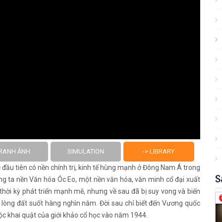
RANH ẢNH
SIMULATION
-> LIBRARY
đầu tiên có nền chính trị, kinh tế hùng mạnh ở Đông Nam Á trong
S
ng ta nền Văn hóa Óc Eo, một nền văn hóa, văn minh cổ đại xuất
ời kỳ phát triển mạnh mẽ, nhưng về sau đã bị suy vong và biến
g lòng đất suốt hàng nghìn năm. Đời sau chỉ biết đến Vương quốc
c khai quật của giới khảo cổ học vào năm 1944.