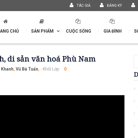
TÁC GIẢ
ĐĂNG KÝ
ANG CHỦ
SẢN PHẨM
CUỘC SỐNG
GIA ĐÌNH
S
ích, di sản văn hoá Phù Nam
 Khanh
,
Vũ Bá Tuấn
,
- Khối Lớp:
0
D