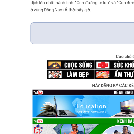
dịch lớn nhất hành tinh: “Con đường tơ lụa” và “Con đ
ở vùng Đông Nam Á thời bấy giờ.
Các chủ 
HÃY ĐĂNG KÝ CÁC K