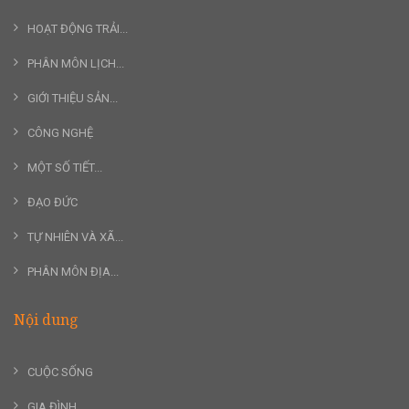
HOẠT ĐỘNG TRẢI...
PHÂN MÔN LỊCH...
GIỚI THIỆU SẢN...
CÔNG NGHỆ
MỘT SỐ TIẾT...
ĐẠO ĐỨC
TỰ NHIÊN VÀ XÃ...
PHÂN MÔN ĐỊA...
Nội dung
CUỘC SỐNG
GIA ĐÌNH