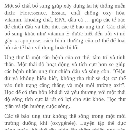
Một số chất bổ sung giúp xây dựng lại hệ thống miễn
dịch: Floressence, Essiac, chất chống oxy hóa,
vitamin, khoáng chất, EPA, dầu cá … giúp các tế bào
để chiến đấu và tiêu diệt các tế bào ung thư. Các chất
bổ sung khác như vitamin E được biết đến bởi vì nó
gây ra apoptose, cách bình thường của cơ thể để loại
bỏ các tế bào vô dụng hoặc bị lỗi.
Ung thư là một căn bệnh của cơ thể, tâm trí và tinh
thần. Một thái độ hoạt động và tích cực hơn sẽ giúp
các bệnh nhân ung thư chiến đấu và sống còn. "Giận
dữ và không hiểu biết, không tha thứ sẽ đặt cơ thể
vào tình trạng căng thẳng và một môi trường axit".
Học để có tâm hồn khả ái và yêu thương với một thái
độ sống tích cực là rất có lợi cho sức khỏe. Học thư
giãn và tận hưởng cuộc sống.
Các tế bào ung thư không thể sống trong một môi
trường dưỡng khí (oxygénée). Luyện tập thể dục
hàng ngày, hít thở sâu giúp lấy thêm nhiều oxy vào