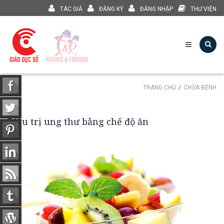
TÁC GIẢ
ĐĂNG KÝ
ĐĂNG NHẬP
THƯ VIỆN
TRANG CHỦ
CHỮA BỆNH
Điều trị ung thư bằng chế độ ăn