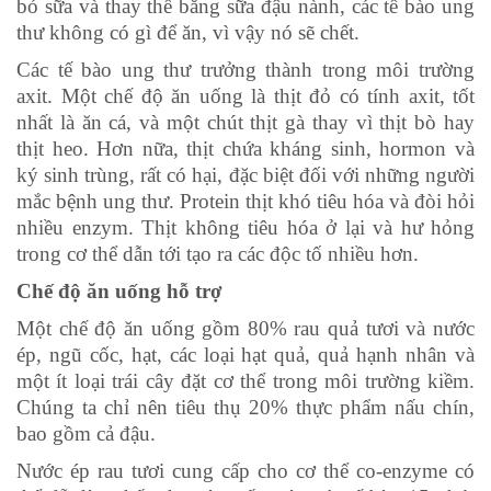
bỏ sữa và thay thế bằng sữa đậu nành, các tế bào ung
thư không có gì để ăn, vì vậy nó sẽ chết.
Các tế bào ung thư trưởng thành trong môi trường
axit. Một chế độ ăn uống là thịt đỏ có tính axit, tốt
nhất là ăn cá, và một chút thịt gà thay vì thịt bò hay
thịt heo. Hơn nữa, thịt chứa kháng sinh, hormon và
ký sinh trùng, rất có hại, đặc biệt đối với những người
mắc bệnh ung thư. Protein thịt khó tiêu hóa và đòi hỏi
nhiều enzym. Thịt không tiêu hóa ở lại và hư hỏng
trong cơ thể dẫn tới tạo ra các độc tố nhiều hơn.
Chế độ ăn uống hỗ trợ
Một chế độ ăn uống gồm 80% rau quả tươi và nước
ép, ngũ cốc, hạt, các loại hạt quả, quả hạnh nhân và
một ít loại trái cây đặt cơ thể trong môi trường kiềm.
Chúng ta chỉ nên tiêu thụ 20% thực phẩm nấu chín,
bao gồm cả đậu.
Nước ép rau tươi cung cấp cho cơ thể co-enzyme có