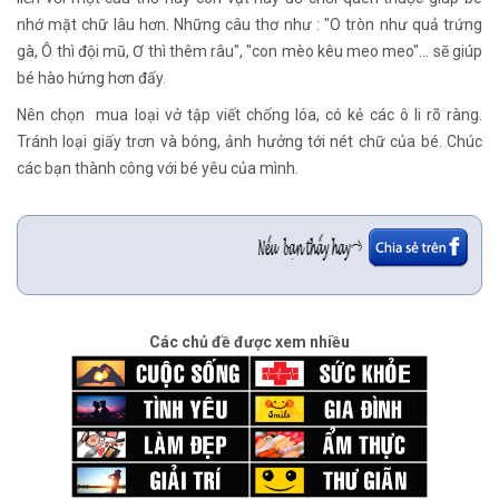
nhớ mặt chữ lâu hơn. Những câu thơ như : "O tròn như quả trứng
gà, Ô thì đội mũ, Ơ thì thêm râu", "con mèo kêu meo meo"... sẽ giúp
bé hào hứng hơn đấy.
Nên chọn mua loại vở tập viết chống lóa, có kẻ các ô li rõ ràng.
Tránh loại giấy trơn và bóng, ảnh hưởng tới nét chữ của bé. Chúc
các bạn thành công với bé yêu của mình.
Các chủ đề được xem nhiều