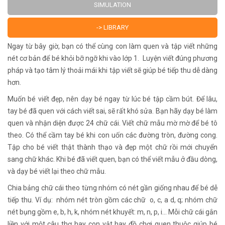
SIMULATION
-> LIBRARY
Ngay từ bây giờ, bạn có thể cùng con làm quen và tập viết những
nét cơ bản để bé khỏi bỡ ngỡ khi vào lớp 1. Luyện viết đúng phương
pháp và tạo tâm lý thoải mái khi tập viết sẽ giúp bé tiếp thu dễ dàng
hơn.
Muốn bé viết đẹp, nên dạy bé ngay từ lúc bé tập cầm bút. Để lâu,
tay bé đã quen với cách viết sai, sẽ rất khó sửa. Bạn hãy dạy bé làm
quen và nhận diện được 24 chữ cái. Viết chữ mẫu mờ mờ để bé tô
theo. Có thể cầm tay bé khi con uốn các đường tròn, đường cong.
Tập cho bé viết thật thành thạo và đẹp một chữ rồi mới chuyển
sang chữ khác. Khi bé đã viết quen, bạn có thể viết mẫu ở đầu dòng,
và dạy bé viết lại theo chữ mẫu.
Chia bảng chữ cái theo từng nhóm có nét gần giống nhau để bé dễ
tiếp thu. Ví dụ: nhóm nét tròn gồm các chữ o, c, a d, q; nhóm chữ
nét bụng gồm e, b, h, k, nhóm nét khuyết: m, n, p, i... Mỗi chữ cái gắn
liền với một câu thơ hay con vật hay đồ chơi quen thuộc giúp bé