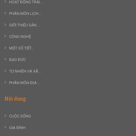
HOẠT ĐỘNG TRẢI...
PHÂN MÔN LỊCH...
GIỚI THIỆU SẢN...
CÔNG NGHỆ
MỘT SỐ TIẾT...
ĐẠO ĐỨC
TỰ NHIÊN VÀ XÃ...
PHÂN MÔN ĐỊA...
Nội dung
CUỘC SỐNG
GIA ĐÌNH