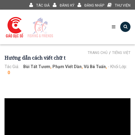
TÁC GIẢ
ĐĂNG KÝ
ĐĂNG NHẬP
THƯ VIỆN
TRANG CHỦ
TIẾNG VIỆT
Hướng dẫn cách viết chữ t
Tác Giả:
Bùi Tất Tươm
,
Phạm Viết Dần
,
Vũ Bá Tuấn
,
- Khối Lớp:
0