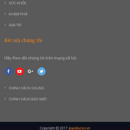
SỨC KHỎE
KHÁM PHÁ
GIẢI TRÍ
Kết nối chúng tôi
Hãy theo dõi chúng tôi trên mạng xã hội
CHÍNH SÁCH CHUNG
CHÍNH SÁCH BẢO MẬT
Copyright
2017
giaoducso.vn