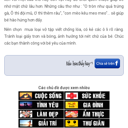
nhớ mặt chữ lâu hơn. Những câu thơ như : "O tròn như quả trứng
gà, Ô thì đội mũ, Ơ thì thêm râu", "con mèo kêu meo meo"... sẽ giúp
bé hào hứng hơn đấy.
Nên chọn mua loại vở tập viết chống lóa, có kẻ các ô li rõ ràng.
Tránh loại giấy trơn và bóng, ảnh hưởng tới nét chữ của bé. Chúc
các bạn thành công với bé yêu của mình.
Các chủ đề được xem nhiều