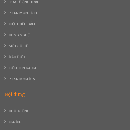
HOẠT ĐỘNG TRẢI...
PHÂN MÔN LỊCH...
GIỚI THIỆU SẢN...
CÔNG NGHỆ
MỘT SỐ TIẾT...
ĐẠO ĐỨC
TỰ NHIÊN VÀ XÃ...
PHÂN MÔN ĐỊA...
Nội dung
CUỘC SỐNG
GIA ĐÌNH