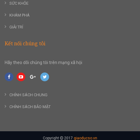
SỨC KHỎE
KHÁM PHÁ
GIẢI TRÍ
Kết nối chúng tôi
Hãy theo dõi chúng tôi trên mạng xã hội
CHÍNH SÁCH CHUNG
CHÍNH SÁCH BẢO MẬT
Copyright
2017
giaoducso.vn