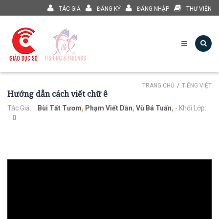
TÁC GIẢ
ĐĂNG KÝ
ĐĂNG NHẬP
THƯ VIỆN
TRANG CHỦ
TIẾNG VIỆT
Hướng dẫn cách viết chữ ê
Tác Giả:
Bùi Tất Tươm
,
Phạm Viết Dần
,
Vũ Bá Tuấn
,
- Khối Lớp:
0