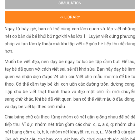
SIMULATION
-> LIBRARY
Ngay từ bây giờ, bạn có thể cùng con làm quen và tập viết những
nét cơ bản để bé khỏi bỡ ngỡ khi vào lớp 1. Luyện viết đúng phương
pháp và tạo tâm lý thoải mái khi tập viết sẽ giúp bé tiếp thu dễ dàng
hơn.
Muốn bé viết đẹp, nên dạy bé ngay từ lúc bé tập cầm bút. Để lâu,
tay bé đã quen với cách viết sai, sẽ rất khó sửa. Bạn hãy dạy bé làm
quen và nhận diện được 24 chữ cái. Viết chữ mẫu mờ mờ để bé tô
theo. Có thể cầm tay bé khi con uốn các đường tròn, đường cong.
Tập cho bé viết thật thành thạo và đẹp một chữ rồi mới chuyển
sang chữ khác. Khi bé đã viết quen, bạn có thể viết mẫu ở đầu dòng,
và dạy bé viết lại theo chữ mẫu.
Chia bảng chữ cái theo từng nhóm có nét gần giống nhau để bé dễ
tiếp thu. Ví dụ: nhóm nét tròn gồm các chữ o, c, a d, q; nhóm chữ
nét bụng gồm e, b, h, k, nhóm nét khuyết: m, n, p, i... Mỗi chữ cái gắn
liền với một câu thơ hay con vật hay đồ chơi quen thuộc giúp bé