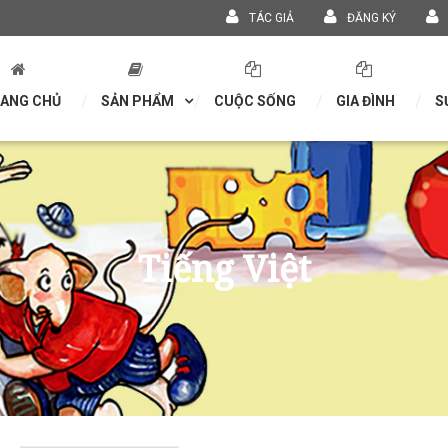
TÁC GIẢ
ĐĂNG KÝ
ANG CHỦ
SẢN PHẨM
CUỘC SỐNG
GIA ĐÌNH
S
Tiếng Việt