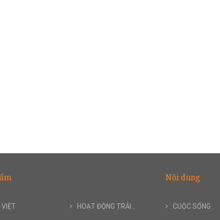
hẩm
Nội dung
 VIỆT
HOẠT ĐỘNG TRẢI...
CUỘC SỐNG