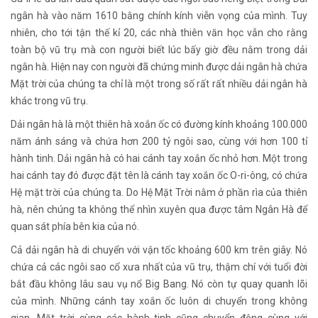
ngân hà vào năm 1610 bằng chính kính viễn vọng của mình. Tuy
nhiên, cho tới tận thế kỉ 20, các nhà thiên văn học vẫn cho rằng
toàn bộ vũ trụ mà con người biết lúc bấy giờ đều nằm trong dải
ngân hà. Hiện nay con người đã chứng minh được dải ngân hà chứa
Mặt trời của chúng ta chỉ là một trong số rất rất nhiều dải ngân hà
khác trong vũ trụ.
Dải ngân hà là một thiên hà xoắn ốc có đường kính khoảng 100.000
năm ánh sáng và chứa hơn 200 tỷ ngôi sao, cùng với hơn 100 tỉ
hành tinh. Dải ngân hà có hai cánh tay xoắn ốc nhỏ hơn. Một trong
hai cánh tay đó được đặt tên là cánh tay xoắn ốc O-ri-ông, có chứa
Hệ mặt trời của chúng ta. Do Hệ Mặt Trời nằm ở phần rìa của thiên
hà, nên chúng ta không thể nhìn xuyên qua được tâm Ngân Hà để
quan sát phía bên kia của nó.
Cả dải ngân hà di chuyển với vận tốc khoảng 600 km trên giây. Nó
chứa cả các ngôi sao cổ xưa nhất của vũ trụ, thậm chí với tuổi đời
bắt đầu không lâu sau vụ nổ Big Bang. Nó còn tự quay quanh lõi
của mình. Những cánh tay xoắn ốc luôn di chuyển trong không