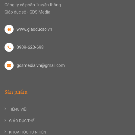
Công ty cổ phần Truyền thông
Giáo dục số - GDS Media
www.giaoducso.vn
0909-623-698
gdsmedia.vn@gmail.com
Sản phẩm
TIẾNG VIỆT
GIÁO DỤC THỂ...
KHOA HỌC TỰ NHIÊN