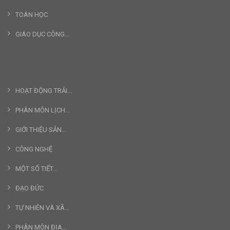
TOÁN HỌC
GIÁO DỤC CÔNG...
HOẠT ĐỘNG TRẢI...
PHÂN MÔN LỊCH...
GIỚI THIỆU SẢN...
CÔNG NGHỆ
MỘT SỐ TIẾT...
ĐẠO ĐỨC
TỰ NHIÊN VÀ XÃ...
PHÂN MÔN ĐỊA...