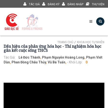
TÁC GIẢ
ĐĂNG KÝ
ĐĂNG NHẬP
THƯ VIỆN
TRANG CHỦ
KHOA HỌC TỰ NHIÊN
Dấu hiệu của phản ứng hóa học - Thí nghiệm hóa học
gắn kết cuộc sống THCS
Tác Giả:
Lê Đức Thành
,
Phạm Nguyễn Hoàng Long
,
Phạm Viết
Dần
,
Phan Đồng Châu Thủy
,
Vũ Bá Tuấn
,
- Khối Lớp:
0