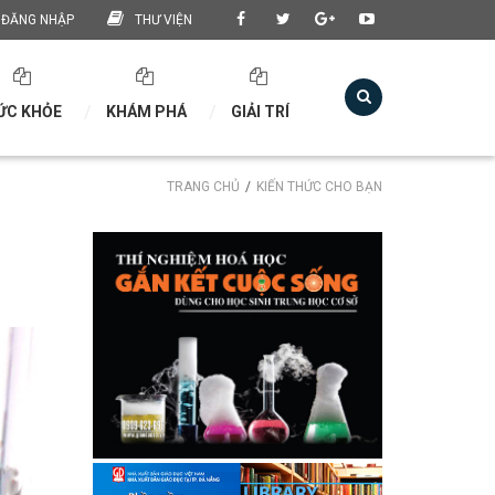
ĐĂNG NHẬP
THƯ VIỆN
ỨC KHỎE
KHÁM PHÁ
GIẢI TRÍ
TRANG CHỦ
KIẾN THỨC CHO BẠN