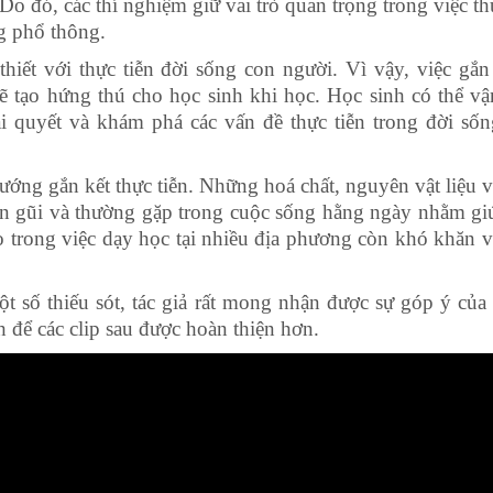
 đó, các thí nghiệm giữ vai trò quan trọng trong việc th
ng phổ thông.
hiết với thực tiễn đời sống con người. Vì vậy, việc gắn 
 tạo hứng thú cho học sinh khi học. Học sinh có thể v
iải quyết và khám phá các vấn đề thực tiễn trong đời số
hướng gắn kết thực tiễn. Những hoá chất, nguyên vật liệu 
ần gũi và thường gặp trong cuộc sống hằng ngày nhằm gi
o trong việc dạy học tại nhiều địa phương còn khó khăn v
ột số thiếu sót, tác giả rất mong nhận được sự góp ý của
 để các clip sau được hoàn thiện hơn.