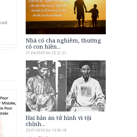
02 MARCH 2016
02 M
Bức tranh nàng...
Vì sao 
õ mõ
Đây là bức tranh NÀNG PHRYNE Ở
Bạn có b
AREOPAGUS (Phryne before the
tồn tại 2
Areopagus) của danh hoạ người Pháp
thức cùng
Nhà có cha nghiêm, thường
Jean Léon...
có con hiền...
27-04-2020 lúc 22:21:21
Hai bản án tử hình vì tội
chỉnh...
25-07-2018 lúc 13:06:18