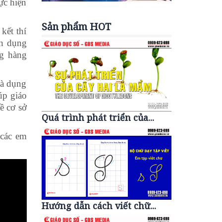
ực hiện
Sản phẩm HOT
kết thí
ận dụng
ng hàng
và dụng
úp giáo
ề cơ sở
Quá trình phát triển của...
 các em
Hướng dẫn cách viết chữ...