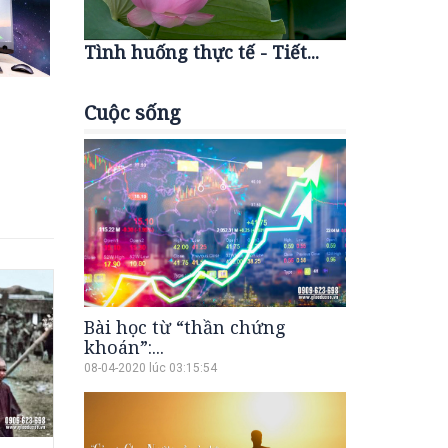
Tình huống thực tế - Tiết...
Cuộc sống
Bài học từ “thần chứng
khoán”:...
08-04-2020 lúc 03:15:54