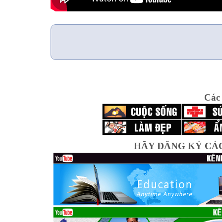
Các
HÃY ĐĂNG KÝ CÁ