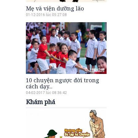
Mẹ và viện dưỡng lão
01-12-2016 lúc 05:27:08
10 chuyện ngược đời trong
cách dạy...
04-02-2017 lúc 08:36:42
Khám phá