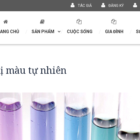
TÁC GIẢ
ĐĂNG KÝ
ANG CHỦ
SẢN PHẨM
CUỘC SỐNG
GIA ĐÌNH
S
hị màu tự nhiên