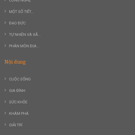
CÔNG NGHỆ
MỘT SỐ TIẾT...
ĐẠO ĐỨC
TỰ NHIÊN VÀ XÃ...
PHÂN MÔN ĐỊA...
Nội dung
CUỘC SỐNG
GIA ĐÌNH
SỨC KHỎE
KHÁM PHÁ
GIẢI TRÍ