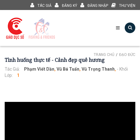
TÁC GIẢ
ĐĂNG KÝ
ĐĂNG NHẬP
THƯ VIỆN
TRANG CHỦ
ĐẠO ĐỨC
Tình huống thực tế - Cảnh đẹp quê hương
Tác Giả:
Phạm Viết Dần
,
Vũ Bá Tuấn
,
Vũ Trọng Thanh
,
- Khối
Lớp:
1