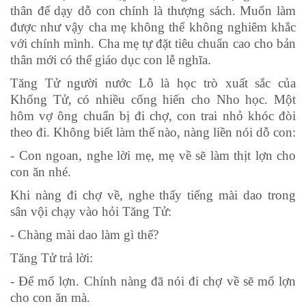
thân để dạy dỗ con chính là thượng sách. Muốn làm
được như vậy cha mẹ không thể không nghiêm khắc
với chính mình. Cha mẹ tự đặt tiêu chuẩn cao cho bản
thân mới có thể giáo dục con lễ nghĩa.
Tăng Tử người nước Lỗ là học trò xuất sắc của
Khổng Tử, có nhiều cống hiến cho Nho học. Một
hôm vợ ông chuẩn bị đi chợ, con trai nhỏ khóc đòi
theo đi. Không biết làm thế nào, nàng liền nói dỗ con:
- Con ngoan, nghe lời mẹ, mẹ về sẽ làm thịt lợn cho
con ăn nhé.
Khi nàng đi chợ về, nghe thấy tiếng mài dao trong
sân vội chạy vào hỏi Tăng Tử:
- Chàng mài dao làm gì thế?
Tăng Tử trả lời:
- Để mổ lợn. Chính nàng đã nói đi chợ về sẽ mổ lợn
cho con ăn mà.