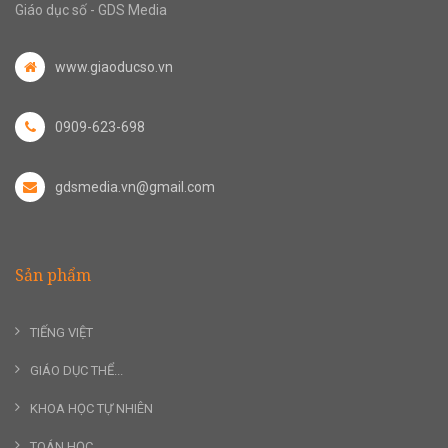
Giáo dục số - GDS Media
www.giaoducso.vn
0909-623-698
gdsmedia.vn@gmail.com
Sản phẩm
TIẾNG VIỆT
GIÁO DỤC THỂ...
KHOA HỌC TỰ NHIÊN
TOÁN HỌC