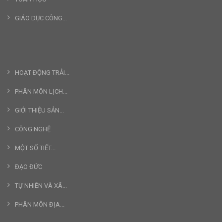
GIÁO DỤC CÔNG...
HOẠT ĐỘNG TRẢI...
PHÂN MÔN LỊCH...
GIỚI THIỆU SẢN...
CÔNG NGHỆ
MỘT SỐ TIẾT...
ĐẠO ĐỨC
TỰ NHIÊN VÀ XÃ...
PHÂN MÔN ĐỊA...