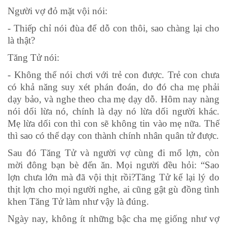
Người vợ đỏ mặt vội nói:
- Thiếp chỉ nói đùa để dỗ con thôi, sao chàng lại cho
là thật?
Tăng Tử nói:
- Không thể nói chơi với trẻ con được. Trẻ con chưa
có khả năng suy xét phán đoán, do đó cha mẹ phải
dạy bảo, và nghe theo cha mẹ dạy dỗ. Hôm nay nàng
nói dối lừa nó, chính là dạy nó lừa dối người khác.
Mẹ lừa dối con thì con sẽ không tin vào mẹ nữa. Thế
thì sao có thể dạy con thành chính nhân quân tử được.
Sau đó Tăng Tử và người vợ cùng đi mổ lợn, còn
mời đông bạn bè đến ăn. Mọi người đều hỏi: “Sao
lợn chưa lớn mà đã vội thịt rồi?Tăng Tử kể lại lý do
thịt lợn cho mọi người nghe, ai cũng gật gù đồng tình
khen Tăng Tử làm như vậy là đúng.
Ngày nay, không ít những bậc cha mẹ giống như vợ