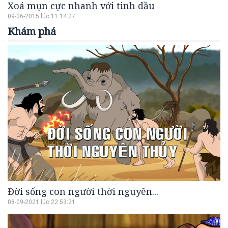
Xoá mụn cực nhanh với tinh dầu
09-06-2015 lúc 11:14:27
Khám phá
Đời sống con người thời nguyên...
08-09-2021 lúc 22:53:21