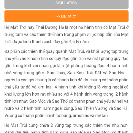
SIMULATION
-> LIBRARY
Hệ Mặt Trời hay Thái Dương Hệ là một hệ hành tinh có Mặt Trời ở
trung tâm và các thiên thể nằm trong phạm vi lực hấp dẫn của Mặt
Trời được hình thành cách đây gần 4,6 tỷ năm.
Đa phần các thiên thể quay quanh Mặt Trời, và khối lượng tập trung
chủ yếu vào 8 hành tinh có quỹ đạo gần tròn và mặt phẳng quỹ đạo
gần trùng khít với nhau gọi là mặt phẳng hoàng đạo. 4 hành tinh
nhỏ vòng trong gồm: Sao Thủy, Sao Kim, Trái Đất và Sao Hỏa -
người ta còn gọi chúng là các hành tinh đá do chúng có thành phần
chủ yếu từ đá và kim loại. 4 hành tinh khí khổng lồ vòng ngoài có
khối lượng lớn hơn rất nhiều so với 4 hành tinh vòng trong. 2 hành
tinh lớn nhất, Sao Mộc và Sao Thổ có thành phần chủ yếu từ heli và
hiđrô và 2 hành tinh nằm ngoài cùng, Sao Thiên Vương và Sao Hải
Vương có thành phần chính từ băng, amoniac và mêtan.
Hệ Mặt Trời cũng chứa 2 vùng tập trung các thiên thể nhỏ hơn.
Vành đai tiểu hành tinh nằm giữa Sao Hỏa và Sao Mộc, có thành