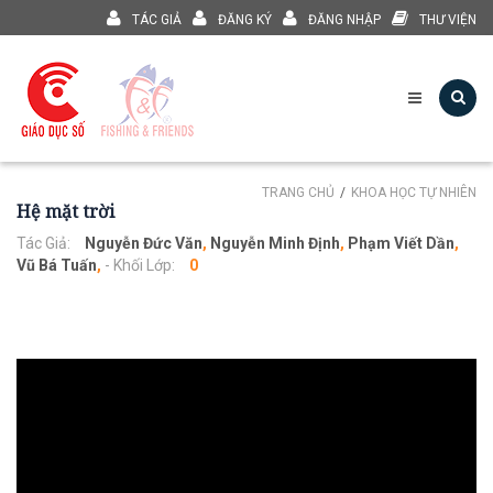
TÁC GIẢ
ĐĂNG KÝ
ĐĂNG NHẬP
THƯ VIỆN
TRANG CHỦ
KHOA HỌC TỰ NHIÊN
Hệ mặt trời
Tác Giả:
Nguyễn Đức Văn
,
Nguyễn Minh Định
,
Phạm Viết Dần
,
Vũ Bá Tuấn
,
- Khối Lớp:
0