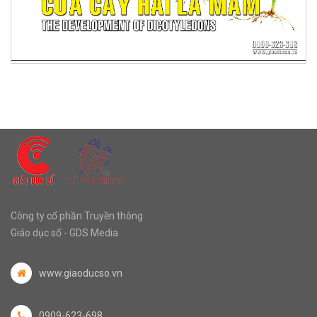
Công ty cổ phần Truyền thông
Giáo dục số - GDS Media
www.giaoducso.vn
0909-623-698