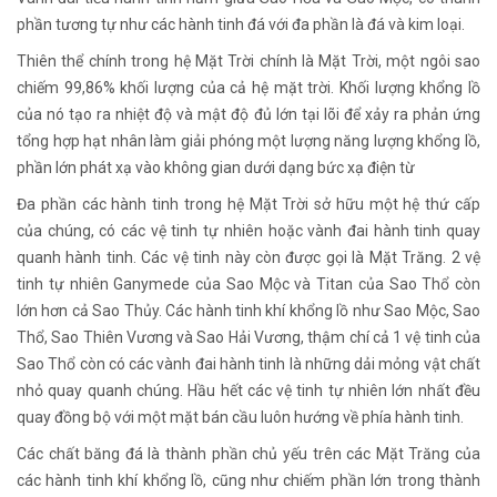
phần tương tự như các hành tinh đá với đa phần là đá và kim loại.
Thiên thể chính trong hệ Mặt Trời chính là Mặt Trời, một ngôi sao
chiếm 99,86% khối lượng của cả hệ mặt trời. Khối lượng khổng lồ
của nó tạo ra nhiệt độ và mật độ đủ lớn tại lõi để xảy ra phản ứng
tổng hợp hạt nhân làm giải phóng một lượng năng lượng khổng lồ,
phần lớn phát xạ vào không gian dưới dạng bức xạ điện từ
Đa phần các hành tinh trong hệ Mặt Trời sở hữu một hệ thứ cấp
của chúng, có các vệ tinh tự nhiên hoặc vành đai hành tinh quay
quanh hành tinh. Các vệ tinh này còn được gọi là Mặt Trăng. 2 vệ
tinh tự nhiên Ganymede của Sao Mộc và Titan của Sao Thổ còn
lớn hơn cả Sao Thủy. Các hành tinh khí khổng lồ như Sao Mộc, Sao
Thổ, Sao Thiên Vương và Sao Hải Vương, thậm chí cả 1 vệ tinh của
Sao Thổ còn có các vành đai hành tinh là những dải mỏng vật chất
nhỏ quay quanh chúng. Hầu hết các vệ tinh tự nhiên lớn nhất đều
quay đồng bộ với một mặt bán cầu luôn hướng về phía hành tinh.
Các chất băng đá là thành phần chủ yếu trên các Mặt Trăng của
các hành tinh khí khổng lồ, cũng như chiếm phần lớn trong thành