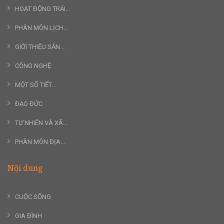
HOẠT ĐỘNG TRẢI...
PHÂN MÔN LỊCH...
GIỚI THIỆU SẢN...
CÔNG NGHỆ
MỘT SỐ TIẾT...
ĐẠO ĐỨC
TỰ NHIÊN VÀ XÃ...
PHÂN MÔN ĐỊA...
Nội dung
CUỘC SỐNG
GIA ĐÌNH