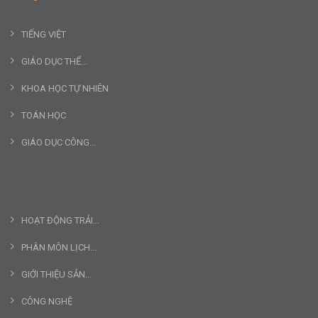
TIẾNG VIỆT
GIÁO DỤC THỂ...
KHOA HỌC TỰ NHIÊN
TOÁN HỌC
GIÁO DỤC CÔNG...
HOẠT ĐỘNG TRẢI...
PHÂN MÔN LỊCH...
GIỚI THIỆU SẢN...
CÔNG NGHỆ