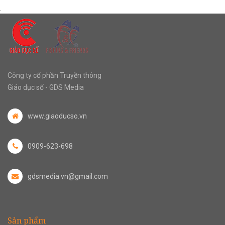
.
Công ty cổ phần Truyền thông
Giáo dục số - GDS Media
www.giaoducso.vn
0909-623-698
gdsmedia.vn@gmail.com
Sản phẩm