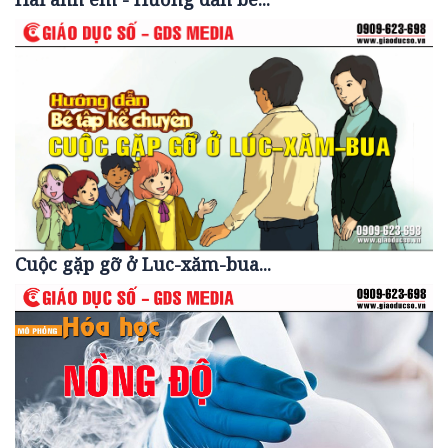
Cuộc gặp gỡ ở Luc-xăm-bua...