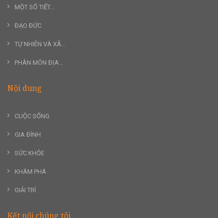
MỘT SỐ TIẾT...
ĐẠO ĐỨC
TỰ NHIÊN VÀ XÃ...
PHÂN MÔN ĐỊA...
Nội dung
CUỘC SỐNG
GIA ĐÌNH
SỨC KHỎE
KHÁM PHÁ
GIẢI TRÍ
Kết nối chúng tôi