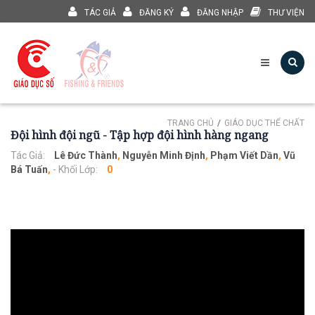
TÁC GIẢ
ĐĂNG KÝ
ĐĂNG NHẬP
THƯ VIỆN
TRANG CHỦ
GIÁO DỤC THỂ CHẤT
Đội hình đội ngũ - Tập hợp đội hình hàng ngang
Tác Giả:
Lê Đức Thành
,
Nguyễn Minh Định
,
Phạm Viết Dần
,
Vũ
Bá Tuấn
,
- Khối Lớp:
0