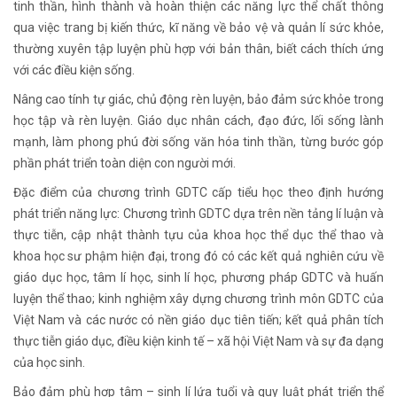
tinh thần, hình thành và hoàn thiện các năng lực thể chất thông
qua việc trang bị kiến thức, kĩ năng về bảo vệ và quản lí sức khỏe,
thường xuyên tập luyện phù hợp với bản thân, biết cách thích ứng
với các điều kiện sống.
Nâng cao tính tự giác, chủ động rèn luyện, bảo đảm sức khỏe trong
học tập và rèn luyện. Giáo dục nhân cách, đạo đức, lối sống lành
mạnh, làm phong phú đời sống văn hóa tinh thần, từng bước góp
phần phát triển toàn diện con người mới.
Đặc điểm của chương trình GDTC cấp tiểu học theo định hướng
phát triển năng lực: Chương trình GDTC dựa trên nền tảng lí luận và
thực tiễn, cập nhật thành tựu của khoa học thể dục thể thao và
khoa học sư phậm hiện đại, trong đó có các kết quả nghiên cứu về
giáo dục học, tâm lí học, sinh lí học, phương pháp GDTC và huấn
luyện thể thao; kinh nghiệm xây dựng chương trình môn GDTC của
Việt Nam và các nước có nền giáo dục tiên tiến; kết quả phân tích
thực tiễn giáo dục, điều kiện kinh tế – xã hội Việt Nam và sự đa dạng
của học sinh.
Bảo đảm phù hợp tâm – sinh lí lứa tuổi và quy luật phát triển thể