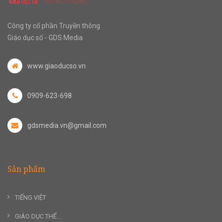
Công ty cổ phần Truyền thông
Giáo dục số - GDS Media
www.giaoducso.vn
0909-623-698
gdsmedia.vn@gmail.com
Sản phẩm
TIẾNG VIỆT
GIÁO DỤC THỂ...