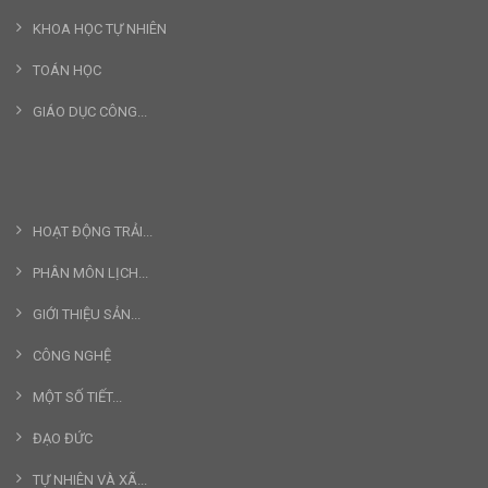
KHOA HỌC TỰ NHIÊN
TOÁN HỌC
GIÁO DỤC CÔNG...
HOẠT ĐỘNG TRẢI...
PHÂN MÔN LỊCH...
GIỚI THIỆU SẢN...
CÔNG NGHỆ
MỘT SỐ TIẾT...
ĐẠO ĐỨC
TỰ NHIÊN VÀ XÃ...