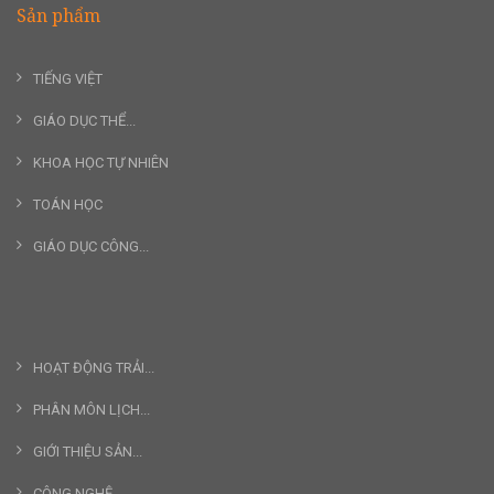
Sản phẩm
TIẾNG VIỆT
GIÁO DỤC THỂ...
KHOA HỌC TỰ NHIÊN
TOÁN HỌC
GIÁO DỤC CÔNG...
HOẠT ĐỘNG TRẢI...
PHÂN MÔN LỊCH...
GIỚI THIỆU SẢN...
CÔNG NGHỆ