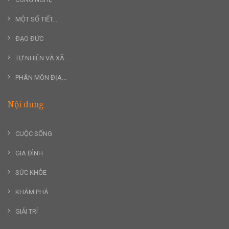
MỘT SỐ TIẾT...
ĐẠO ĐỨC
TỰ NHIÊN VÀ XÃ...
PHÂN MÔN ĐỊA...
Nội dung
CUỘC SỐNG
GIA ĐÌNH
SỨC KHỎE
KHÁM PHÁ
GIẢI TRÍ