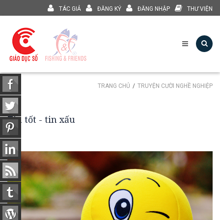
TÁC GIẢ
ĐĂNG KÝ
ĐĂNG NHẬP
THƯ VIỆN
TRANG CHỦ
TRUYỆN CƯỜI NGHỀ NGHIỆP
Tin tốt - tin xấu