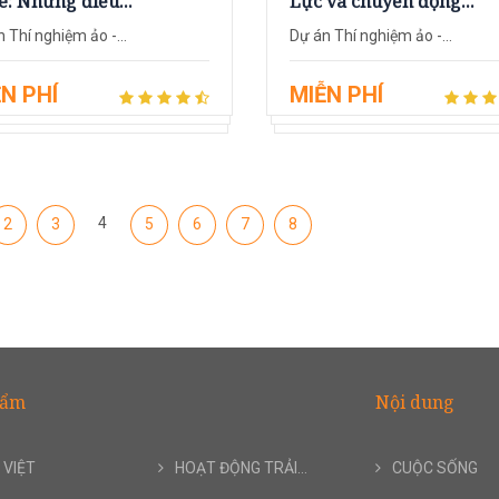
: Những điều...
Lực và chuyển động...
 Thí nghiệm ảo -...
Dự án Thí nghiệm ảo -...
N PHÍ
MIỄN PHÍ
4
2
3
5
6
7
8
hẩm
Nội dung
 VIỆT
HOẠT ĐỘNG TRẢI...
CUỘC SỐNG