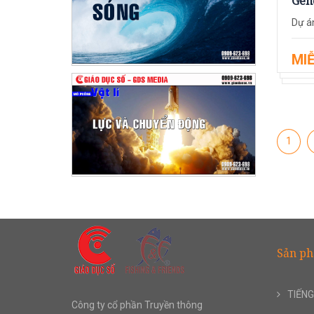
Gene
Dự án
MIỄ
1
Sản p
TIẾNG
Công ty cổ phần Truyền thông