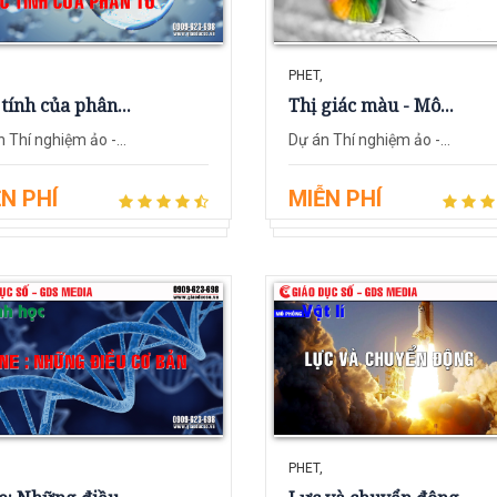
PHET,
tính của phân...
Thị giác màu - Mô...
 Thí nghiệm ảo -...
Dự án Thí nghiệm ảo -...
N PHÍ
MIỄN PHÍ
PHET,