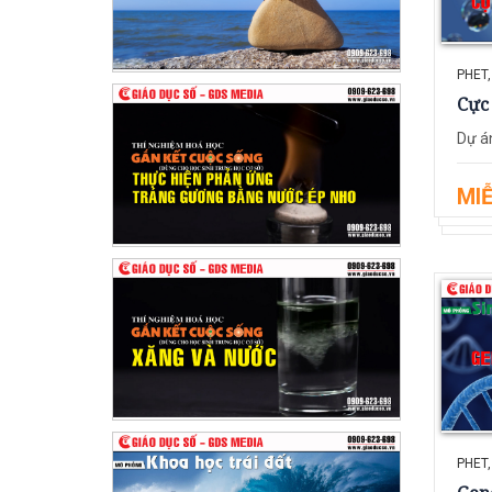
PHET,
Cực 
Dự án
MIỄ
PHET,