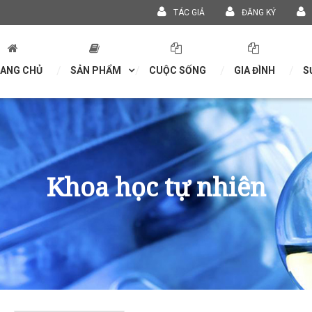
TÁC GIẢ
ĐĂNG KÝ
ANG CHỦ
SẢN PHẨM
CUỘC SỐNG
GIA ĐÌNH
S
Khoa học tự nhiên