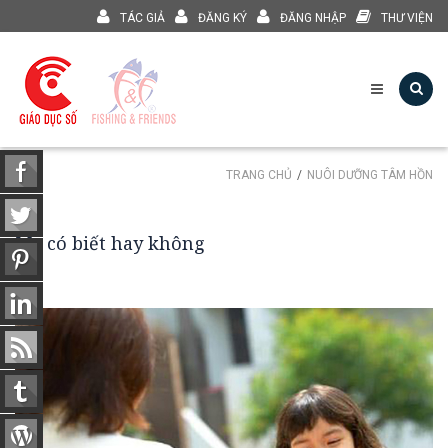
TÁC GIẢ
ĐĂNG KÝ
ĐĂNG NHẬP
THƯ VIỆN
TRANG CHỦ
NUÔI DƯỠNG TÂM HỒN
Mẹ có biết hay không