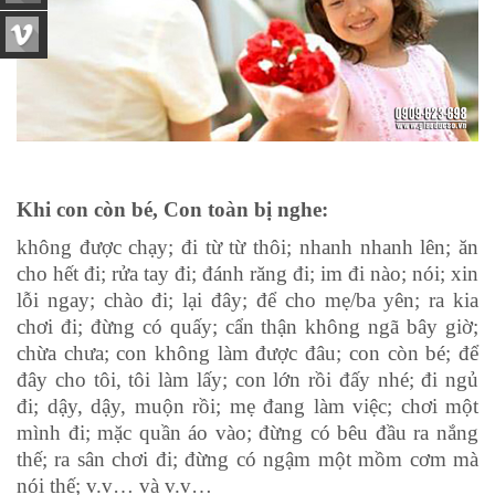
Khi con còn bé, Con toàn bị nghe:
không được chạy; đi từ từ thôi; nhanh nhanh lên; ăn
cho hết đi; rửa tay đi; đánh răng đi; im đi nào; nói; xin
lỗi ngay; chào đi; lại đây; để cho mẹ/ba yên; ra kia
chơi đi; đừng có quấy; cẩn thận không ngã bây giờ;
chừa chưa; con không làm được đâu; con còn bé; để
đây cho tôi, tôi làm lấy; con lớn rồi đấy nhé; đi ngủ
đi; dậy, dậy, muộn rồi; mẹ đang làm việc; chơi một
mình đi; mặc quần áo vào; đừng có bêu đầu ra nắng
thế; ra sân chơi đi; đừng có ngậm một mồm cơm mà
nói thế; v.v… và v.v…