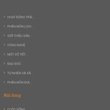
HOẠT ĐỘNG TRẢI...
PHÂN MÔN LỊCH...
GIỚI THIỆU SẢN...
CÔNG NGHỆ
MỘT SỐ TIẾT...
ĐẠO ĐỨC
TỰ NHIÊN VÀ XÃ...
PHÂN MÔN ĐỊA...
Nội dung
CUỘC SỐNG