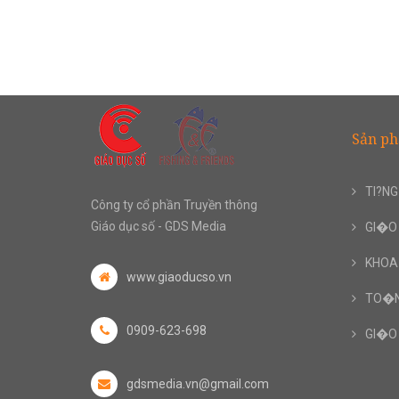
Sản p
TI?NG
Công ty cổ phần Truyền thông
Giáo dục số - GDS Media
GI�O 
KHOA
www.giaoducso.vn
TO�N
0909-623-698
GI�O
gdsmedia.vn@gmail.com