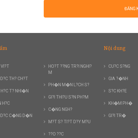
ĐĂNG 
hẩm
Nội dung
 VI?T
HO?T ??NG TR?I NGHI?
CU?C S?NG
M
D?C TH? CH?T
GIA ?�NH
PH�N M�N L?CH S?
 H?C T? NHI�N
S?C KH?E
GI?I THI?U S?N PH?M
 H?C
KH�M PH�
C�NG NGH?
 D?C C�NG D�N
GI?I TR�
M?T S? TI?T D?Y M?U
??O ??C